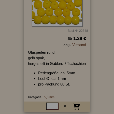
Best.Nr.:22348
1.29 €
für
zzgl.
Versand
Glasperlen rund
gelb opak,
hergestellt in Gablonz / Tschechien
Perlengröße: ca. 5mm
LochØ: ca. 1mm
pro Packung 80 St.
Kategorie:
5,0 mm