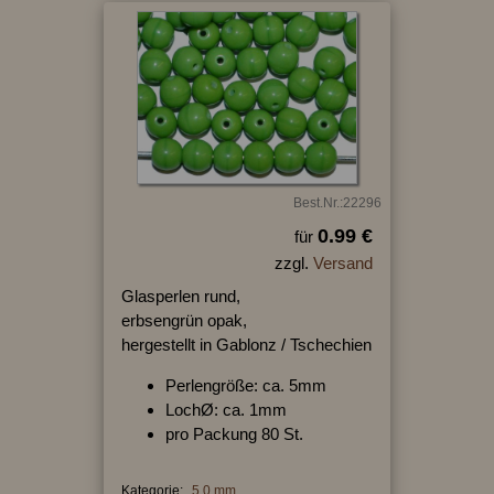
Best.Nr.:22296
0.99 €
für
zzgl.
Versand
Glasperlen rund,
erbsengrün opak,
hergestellt in Gablonz / Tschechien
Perlengröße: ca. 5mm
LochØ: ca. 1mm
pro Packung 80 St.
Kategorie:
5,0 mm