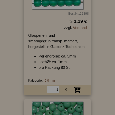
Best.Nr.:22398
1.19 €
für
zzgl.
Versand
Glasperlen rund
smaragdgrün transp. mattiert,
hergestellt in Gablonz Tschechien
Perlengröße: ca. 5mm
LochØ: ca. 1mm
pro Packung 80 St.
Kategorie:
5,0 mm