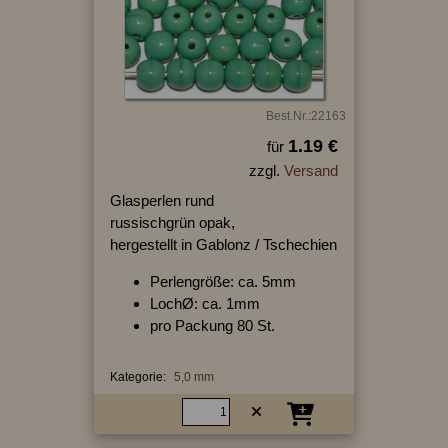
Best.Nr.:22163
1.19 €
für
zzgl.
Versand
Glasperlen rund
russischgrün opak,
hergestellt in Gablonz / Tschechien
Perlengröße: ca. 5mm
LochØ: ca. 1mm
pro Packung 80 St.
Kategorie:
5,0 mm