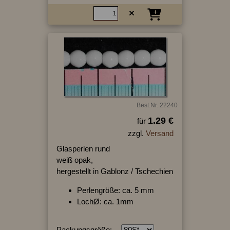
Best.Nr.:22240
1.29 €
für
zzgl.
Versand
Glasperlen rund
weiß opak,
hergestellt in Gablonz / Tschechien
Perlengröße: ca. 5 mm
LochØ: ca. 1mm
Packungsgröße: