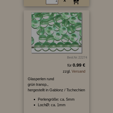
Best.Nr.:22274
0.99 €
für
zzgl.
Versand
Glasperlen rund
grün transp.,
hergestellt in Gablonz / Tschechien
Perlengröße: ca. 5mm
LochØ: ca. 1mm