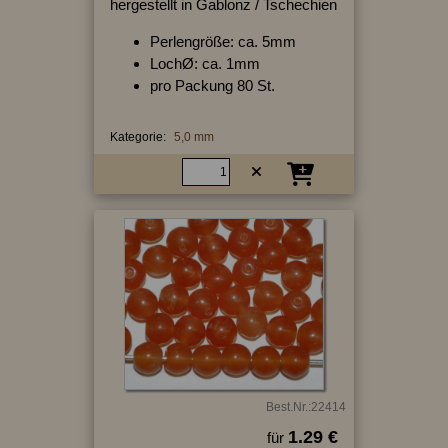
hergestellt in Gablonz / Tschechien
Perlengröße: ca. 5mm
LochØ: ca. 1mm
pro Packung 80 St.
Kategorie:
5,0 mm
Best.Nr.:22414
1.29 €
für