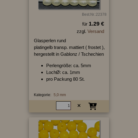
Best.Nr.:22378
1.29 €
für
zzgl.
Versand
Glasperlen rund
platingelb transp. mattiert ( frostet ),
hergestellt in Gablonz / Tschechien
Perlengröße: ca. 5mm
LochØ: ca. 1mm
pro Packung 80 St.
Kategorie:
5,0 mm