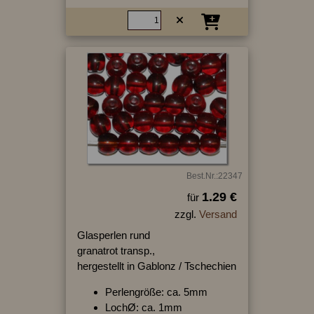
Best.Nr.:22347
1.29 €
für
zzgl.
Versand
Glasperlen rund
granatrot transp.,
hergestellt in Gablonz / Tschechien
Perlengröße: ca. 5mm
LochØ: ca. 1mm