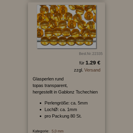
Best.Nr.:22335
1.29 €
für
zzgl.
Versand
Glasperlen rund
topas transparent,
hergestellt in Gablonz Tschechien
Perlengröße: ca. 5mm
LochØ: ca. 1mm
pro Packung 80 St.
Kategorie:
5,0 mm