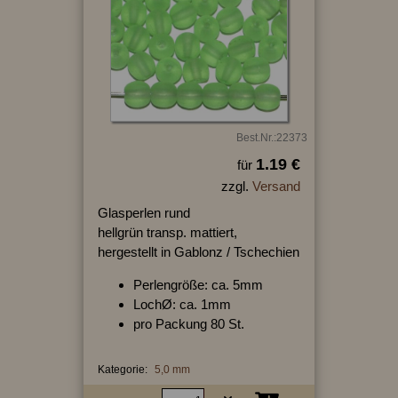
Best.Nr.:22373
1.19 €
für
zzgl.
Versand
Glasperlen rund
hellgrün transp. mattiert,
hergestellt in Gablonz / Tschechien
Perlengröße: ca. 5mm
LochØ: ca. 1mm
pro Packung 80 St.
Kategorie:
5,0 mm