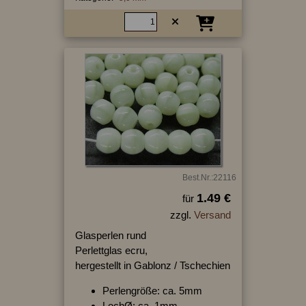
Best.Nr.:22116
1.49 €
für
zzgl.
Versand
Glasperlen rund
Perlettglas ecru,
hergestellt in Gablonz / Tschechien
Perlengröße: ca. 5mm
LochØ: ca. 1mm