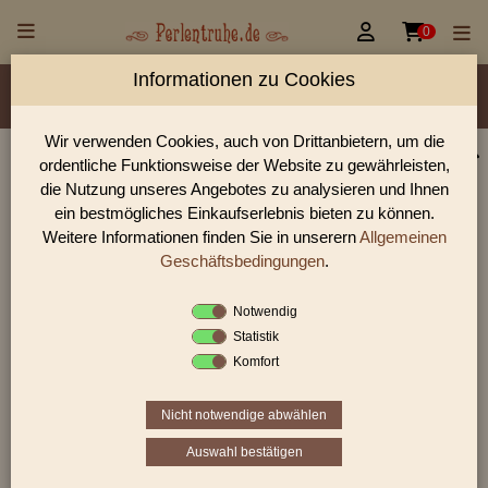


0
Informationen zu Cookies
Material/Glassorte
Sorte/Form
Farbe
Veredelung
Größen
Lochdurchmesser
Wir verwenden Cookies, auch von Drittanbietern, um die
ordentliche Funktionsweise der Website zu gewährleisten,
Perlen Shop für gedrückte Perlen runde 5,0 mm
die Nutzung unseres Angebotes zu analysieren und Ihnen
In unserem Perlen Shop finden sie zahlreich gedrückte Perlen
ein bestmögliches Einkaufserlebnis bieten zu können.
runde 5,0 mm und viele weiter Glasperlen.
Weitere Informationen finden Sie in unserern
Allgemeinen
Geschäftsbedingungen
.
Notwendig
Sie befinden sich in folgender Kategorie:
Statistik
gedrückte Perlen
|
runde Perlen
|
5,0 mm
Komfort
Nicht notwendige abwählen
1
2
›
»
Auswahl bestätigen