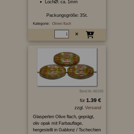
LochØ: ca. 1mm
Packungsgröße: 3St.
Kategorie:
Oliven flach
Best.Nr.:46100
1.39 €
für
zzgl.
Versand
Glasperlen Olive flach, geprägt,
oliv opak mit Farbauflage,
hergestellt in Gablonz / Tschechien