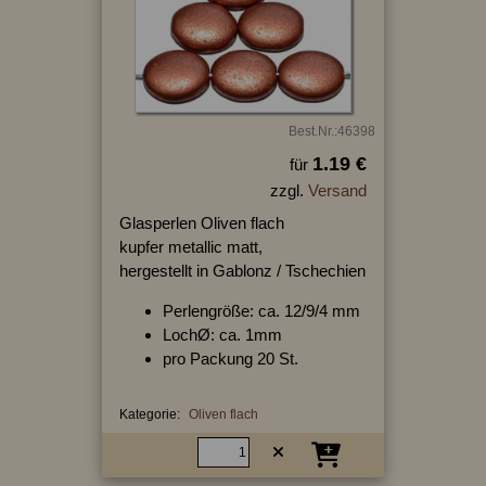
Best.Nr.:46398
1.19 €
für
zzgl.
Versand
Glasperlen Oliven flach
kupfer metallic matt,
hergestellt in Gablonz / Tschechien
Perlengröße: ca. 12/9/4 mm
LochØ: ca. 1mm
pro Packung 20 St.
Kategorie:
Oliven flach