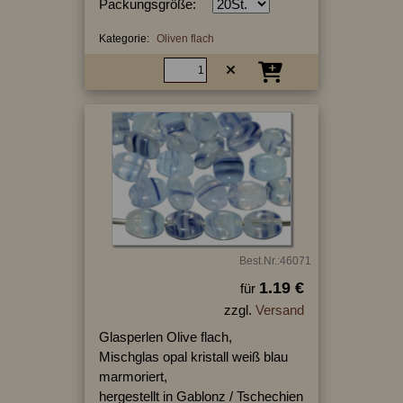
Packungsgröße:
Kategorie:
Oliven flach
Best.Nr.:46071
1.19 €
für
zzgl.
Versand
Glasperlen Olive flach,
Mischglas opal kristall weiß blau
marmoriert,
hergestellt in Gablonz / Tschechien