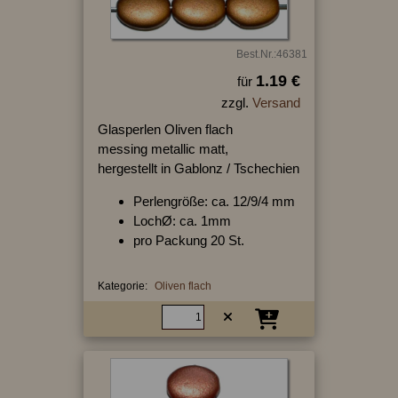
Best.Nr.:46381
1.19 €
für
zzgl.
Versand
Glasperlen Oliven flach
messing metallic matt,
hergestellt in Gablonz / Tschechien
Perlengröße: ca. 12/9/4 mm
LochØ: ca. 1mm
pro Packung 20 St.
Kategorie:
Oliven flach