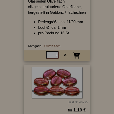
Glasperlen Olive flach
olivgelb strukturierte Oberfläche,
hergestellt in Gablonz / Tschechien
Perlengröße: ca. 11/9/4mm
LochØ: ca. 1mm
pro Packung 16 St.
Kategorie:
Oliven flach
Best.Nr.:46295
1.19 €
für