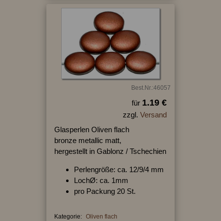
Best.Nr.:46057
1.19 €
für
zzgl.
Versand
Glasperlen Oliven flach
bronze metallic matt,
hergestellt in Gablonz / Tschechien
Perlengröße: ca. 12/9/4 mm
LochØ: ca. 1mm
pro Packung 20 St.
Kategorie:
Oliven flach