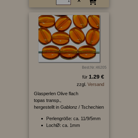
Best.Nr.:46205
1.29 €
für
zzgl.
Versand
Glasperlen Olive flach
topas transp.,
hergestellt in Gablonz / Tschechien
Perlengröße: ca. 11/9/5mm
LochØ: ca. 1mm