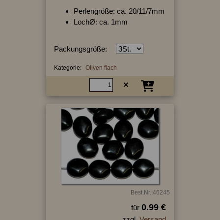
Perlengröße: ca. 20/11/7mm
LochØ: ca. 1mm
Packungsgröße:
Kategorie:
Oliven flach
Best.Nr.:46245
0.99 €
für
zzgl.
Versand