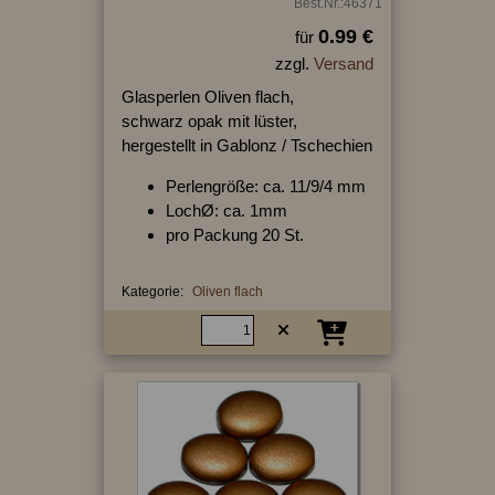
Best.Nr.:46371
0.99 €
für
zzgl.
Versand
Glasperlen Oliven flach,
schwarz opak mit lüster,
hergestellt in Gablonz / Tschechien
Perlengröße: ca. 11/9/4 mm
LochØ: ca. 1mm
pro Packung 20 St.
Kategorie:
Oliven flach