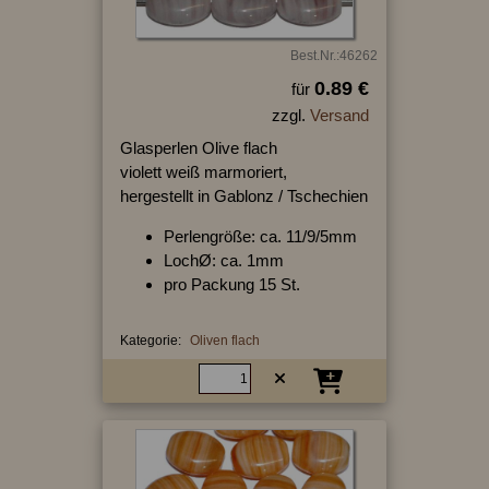
Best.Nr.:46262
0.89 €
für
zzgl.
Versand
Glasperlen Olive flach
violett weiß marmoriert,
hergestellt in Gablonz / Tschechien
Perlengröße: ca. 11/9/5mm
LochØ: ca. 1mm
pro Packung 15 St.
Kategorie:
Oliven flach