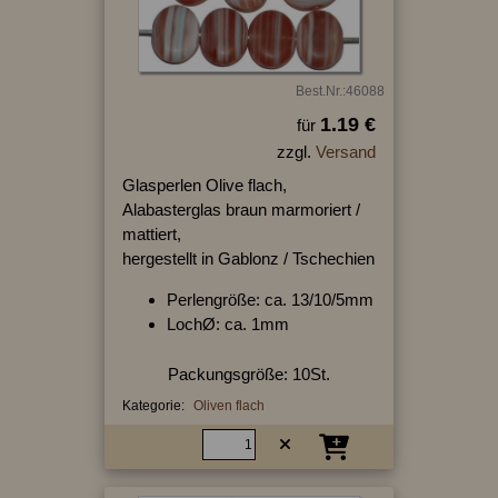
Best.Nr.:46088
1.19 €
für
zzgl.
Versand
Glasperlen Olive flach,
Alabasterglas braun marmoriert /
mattiert,
hergestellt in Gablonz / Tschechien
Perlengröße: ca. 13/10/5mm
LochØ: ca. 1mm
Packungsgröße: 10St.
Kategorie:
Oliven flach