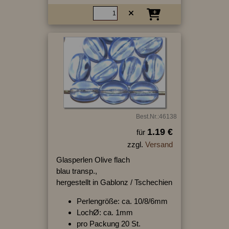
Best.Nr.:46138
1.19 €
für
zzgl.
Versand
Glasperlen Olive flach
blau transp.,
hergestellt in Gablonz / Tschechien
Perlengröße: ca. 10/8/6mm
LochØ: ca. 1mm
pro Packung 20 St.