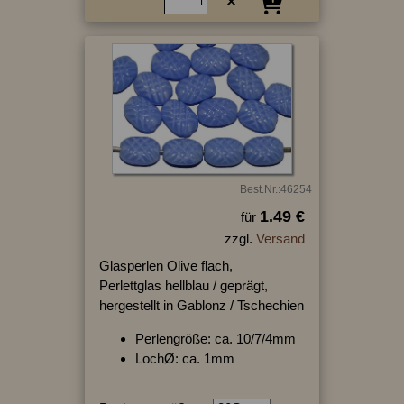
Best.Nr.:46254
1.49 €
für
zzgl.
Versand
Glasperlen Olive flach,
Perlettglas hellblau / geprägt,
hergestellt in Gablonz / Tschechien
Perlengröße: ca. 10/7/4mm
LochØ: ca. 1mm