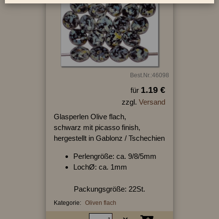
Best.Nr.:46098
1.19 €
für
zzgl.
Versand
Glasperlen Olive flach,
schwarz mit picasso finish,
hergestellt in Gablonz / Tschechien
Perlengröße: ca. 9/8/5mm
LochØ: ca. 1mm
Packungsgröße: 22St.
Kategorie:
Oliven flach