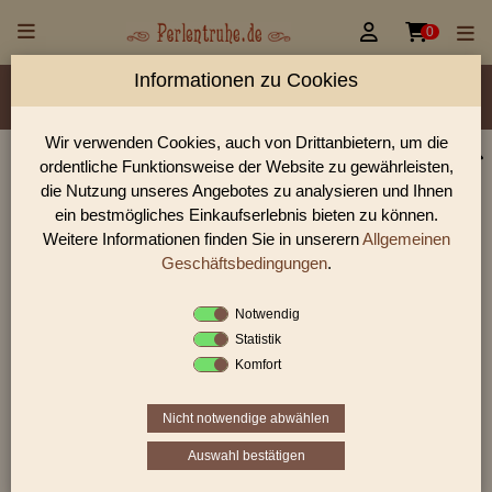


0
Informationen zu Cookies
Material/Glassorte
Sorte/Form
Farbe
Veredelung
Größen
Lochdurchmesser
Wir verwenden Cookies, auch von Drittanbietern, um die
ordentliche Funktionsweise der Website zu gewährleisten,
Perlen Shop für gedrückte Perlen Oliven flach
die Nutzung unseres Angebotes zu analysieren und Ihnen
In unserem Perlen Shop finden sie zahlreich gedrückte Perlen
ein bestmögliches Einkaufserlebnis bieten zu können.
Oliven flach und viele weiter Glasperlen.
Weitere Informationen finden Sie in unserern
Allgemeinen
Geschäftsbedingungen
.
Notwendig
Sie befinden sich in folgender Kategorie:
Statistik
gedrückte Perlen
|
Oliven
|
Oliven flach
Komfort
Nicht notwendige abwählen
1
2
3
›
»
Auswahl bestätigen