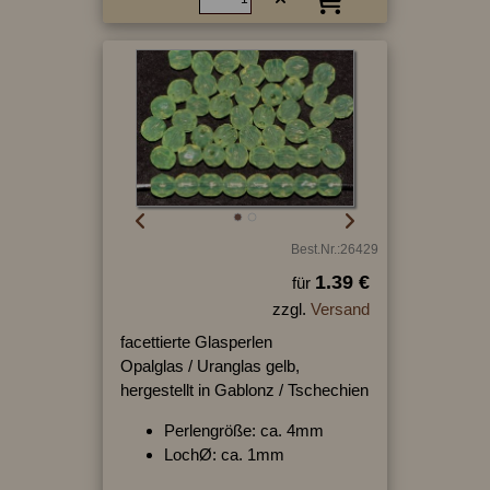
Best.Nr.:26429
1.39 €
für
zzgl.
Versand
facettierte Glasperlen
Opalglas / Uranglas gelb,
hergestellt in Gablonz / Tschechien
Perlengröße: ca. 4mm
LochØ: ca. 1mm