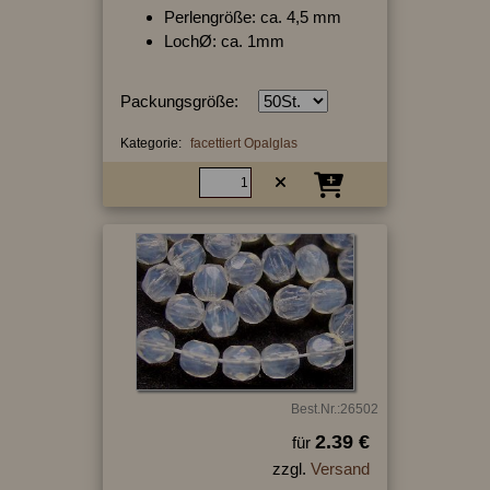
Perlengröße: ca. 4,5 mm
LochØ: ca. 1mm
Packungsgröße:
Kategorie:
facettiert Opalglas
Best.Nr.:26502
2.39 €
für
zzgl.
Versand