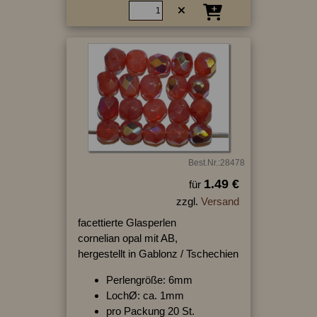
Best.Nr.:28478
1.49 €
für
zzgl.
Versand
facettierte Glasperlen
cornelian opal mit AB,
hergestellt in Gablonz / Tschechien
Perlengröße: 6mm
LochØ: ca. 1mm
pro Packung 20 St.