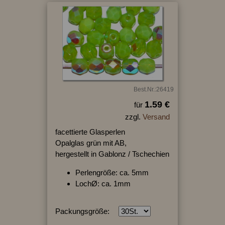
Best.Nr.:26419
1.59 €
für
zzgl.
Versand
facettierte Glasperlen
Opalglas grün mit AB,
hergestellt in Gablonz / Tschechien
Perlengröße: ca. 5mm
LochØ: ca. 1mm
Packungsgröße: