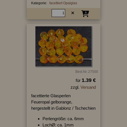
Kategorie:
facettiert Opalglas
Best.Nr.:27500
1.39 €
für
zzgl.
Versand
facettierte Glasperlen
Feueropal gelborange,
hergestellt in Gablonz / Tschechien
Perlengröße: ca. 6mm
LochØ: ca. 1mm