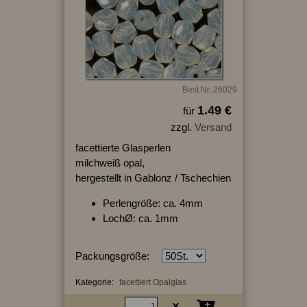
Best.Nr.:26029
1.49 €
für
zzgl.
Versand
facettierte Glasperlen
milchweiß opal,
hergestellt in Gablonz / Tschechien
Perlengröße: ca. 4mm
LochØ: ca. 1mm
Packungsgröße:
Kategorie:
facettiert Opalglas