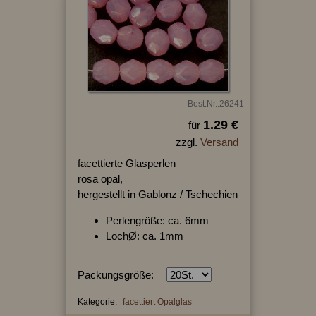
Best.Nr.:26241
1.29 €
für
zzgl.
Versand
facettierte Glasperlen
rosa opal,
hergestellt in Gablonz / Tschechien
Perlengröße: ca. 6mm
LochØ: ca. 1mm
Packungsgröße:
Kategorie:
facettiert Opalglas