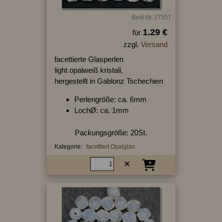
Best.Nr.:27557
1.29 €
für
zzgl.
Versand
facettierte Glasperlen
light opalweiß kristall,
hergestellt in Gablonz Tschechien
Perlengröße: ca. 6mm
LochØ: ca. 1mm
Packungsgröße: 20St.
Kategorie:
facettiert Opalglas