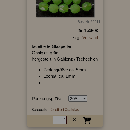
Best.Nr.:26511
1.49 €
für
zzgl.
Versand
facettierte Glasperlen
Opalglas grün,
hergestellt in Gablonz / Tschechien
Perlengröße: ca. 5mm
LochØ: ca. 1mm
Packungsgröße:
Kategorie:
facettiert Opalglas