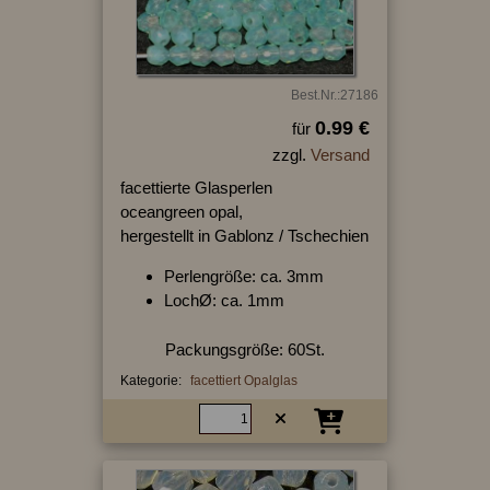
Best.Nr.:27186
0.99 €
für
zzgl.
Versand
facettierte Glasperlen
oceangreen opal,
hergestellt in Gablonz / Tschechien
Perlengröße: ca. 3mm
LochØ: ca. 1mm
Packungsgröße: 60St.
Kategorie:
facettiert Opalglas