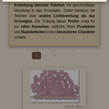
Einbettung kleinster Teilchen
mit gleichmäßiger
Verteilung in das Grundglas. Dabei besitzen die
Teilchen eine
andere Lichtbrechung als das
Grundglas
. Die Trübung dieser
Perlen
sorgt für
ein
edles Aussehen
, welches Ihren
Produkten
und
Bastelarbeiten
einen
besonderen Charakter
verleiht.
1
2
3
›
»
Best.Nr.:26023