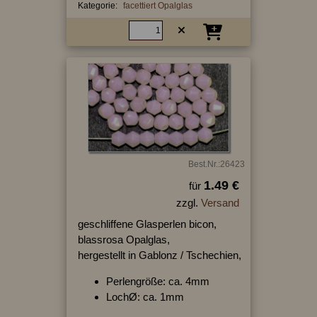
Kategorie:
facettiert Opalglas
Best.Nr.:26423
1.49 €
für
zzgl.
Versand
geschliffene Glasperlen bicon,
blassrosa Opalglas,
hergestellt in Gablonz / Tschechien,
Perlengröße: ca. 4mm
LochØ: ca. 1mm