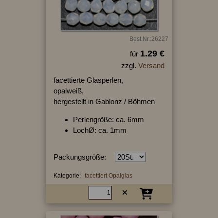
Best.Nr.:26227
1.29 €
für
zzgl.
Versand
facettierte Glasperlen,
opalweiß,
hergestellt in Gablonz / Böhmen
Perlengröße: ca. 6mm
LochØ: ca. 1mm
Packungsgröße:
Kategorie:
facettiert Opalglas