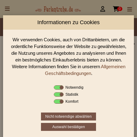


0
Informationen zu Cookies
Material/Glassorte
Sorte/Form
Farbe
Veredelung
Größen
Lochdurchmesser
Wir verwenden Cookies, auch von Drittanbietern, um die
ordentliche Funktionsweise der Website zu gewährleisten,
Perlen Shop für facettiert Opalglas Perlen
die Nutzung unseres Angebotes zu analysieren und Ihnen
In unserem Perlen Shop finden sie zahlreich facettiert Opalglas
ein bestmögliches Einkaufserlebnis bieten zu können.
Perlen und viele weiter Glasperlen.
Weitere Informationen finden Sie in unserern
Allgemeinen
Geschäftsbedingungen
.
Notwendig
Sie befinden sich in folgender Kategorie:
Statistik
facettiert Opalglas
Komfort
Kryolithglas-Perlen
oder auch
Opalglas Perlen
sind mit dem Trübungsmittel
Kryolith
getrübte
Nicht notwendige abwählen
Glasperlen
.
Opalglasperlen
sind
milchig
,
Auswahl bestätigen
lichtdurchlässig
, aber
nicht durchsichtige
Glasperlen
. Die Trübung entsteht durch die