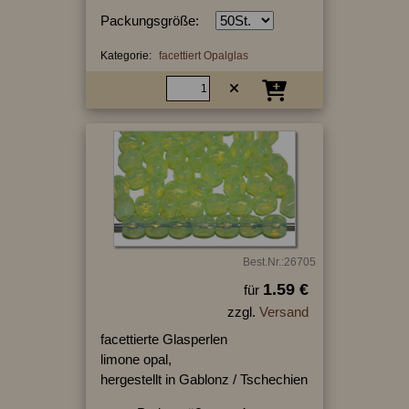
Packungsgröße:
Kategorie:
facettiert Opalglas
Best.Nr.:26705
1.59 €
für
zzgl.
Versand
facettierte Glasperlen
limone opal,
hergestellt in Gablonz / Tschechien