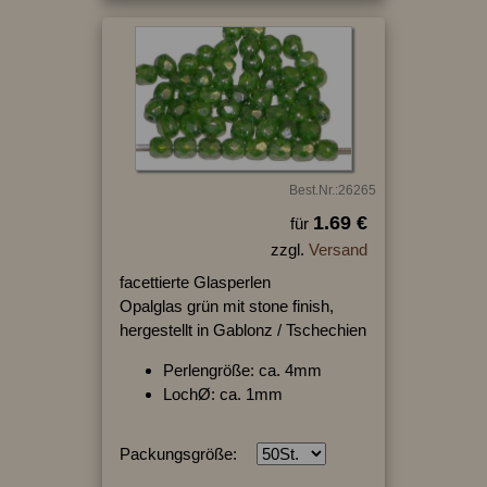
Best.Nr.:26265
1.69 €
für
zzgl.
Versand
facettierte Glasperlen
Opalglas grün mit stone finish,
hergestellt in Gablonz / Tschechien
Perlengröße: ca. 4mm
LochØ: ca. 1mm
Packungsgröße: