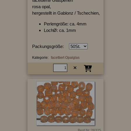
facettierte Glasperlen
rosa opal,
hergestellt in Gablonz / Tschechien,
Perlengröße: ca. 4mm
LochØ: ca. 1mm
Packungsgröße:
Kategorie:
facettiert Opalglas
Best.Nr.:26325