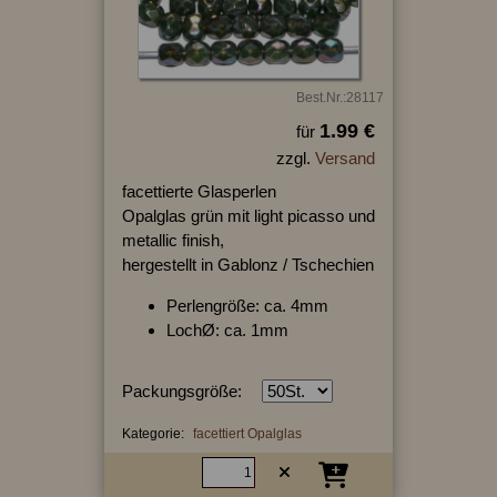
Best.Nr.:28117
1.99 €
für
zzgl.
Versand
facettierte Glasperlen
Opalglas grün mit light picasso und
metallic finish,
hergestellt in Gablonz / Tschechien
Perlengröße: ca. 4mm
LochØ: ca. 1mm
Packungsgröße:
Kategorie:
facettiert Opalglas