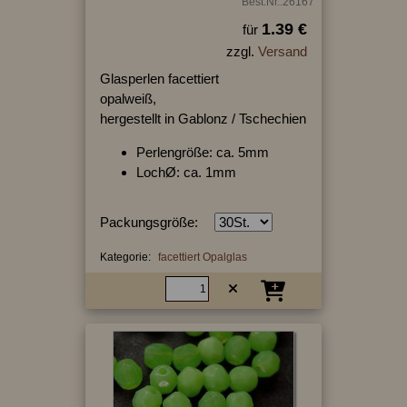
Best.Nr.:26167
1.39 €
für
zzgl.
Versand
Glasperlen facettiert
opalweiß,
hergestellt in Gablonz / Tschechien
Perlengröße: ca. 5mm
LochØ: ca. 1mm
Packungsgröße:
Kategorie:
facettiert Opalglas