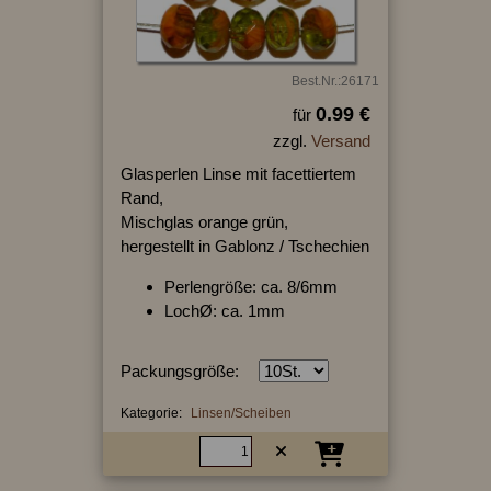
Best.Nr.:26171
0.99 €
für
zzgl.
Versand
Glasperlen Linse mit facettiertem
Rand,
Mischglas orange grün,
hergestellt in Gablonz / Tschechien
Perlengröße: ca. 8/6mm
LochØ: ca. 1mm
Packungsgröße:
Kategorie:
Linsen/Scheiben