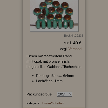
Best.Nr.:26238
1.49 €
für
zzgl.
Versand
Linsen mit facettiertem Rand
mint opak mit bronze finish,
hergestellt in Gablonz / Tschechien
Perlengröße: ca. 6/4mm
LochØ: ca. 1mm
Packungsgröße:
Kategorie:
Linsen/Scheiben