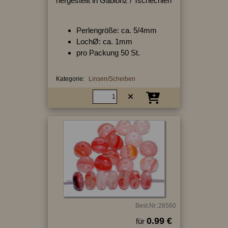
hergestellt in Gablonz / Tschechien
Perlengröße: ca. 5/4mm
LochØ: ca. 1mm
pro Packung 50 St.
Kategorie:
Linsen/Scheiben
Best.Nr.:26560
0.99 €
für