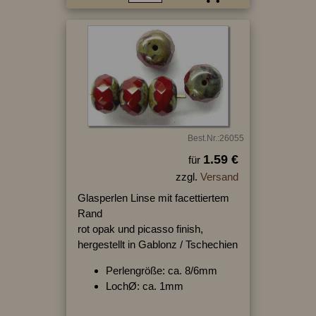
Best.Nr.:26055
1.59 €
für
zzgl.
Versand
Glasperlen Linse mit facettiertem
Rand
rot opak und picasso finish,
hergestellt in Gablonz / Tschechien
Perlengröße: ca. 8/6mm
LochØ: ca. 1mm