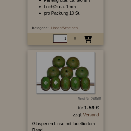
Perlengröße: ca. 8/6mm
LochØ: ca. 1mm
pro Packung 10 St.
Kategorie:
Linsen/Scheiben
Best.Nr.:26565
1.59 €
für
zzgl.
Versand
Glasperlen Linse mit facettiertem
Rand