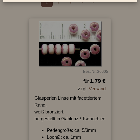
1
2
3
›
»
Best.Nr.:26005
1.79 €
für
zzgl.
Versand
Glasperlen Linse mit facettiertem
Rand,
weiß bronziert,
hergestellt in Gablonz / Tschechien
Perlengröße: ca. 5/3mm
LochØ: ca. 1mm