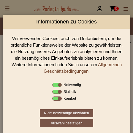


0
Informationen zu Cookies
Material/Glassorte
Sorte/Form
Farbe
Veredelung
Größen
Lochdurchmesser
Wir verwenden Cookies, auch von Drittanbietern, um die
ordentliche Funktionsweise der Website zu gewährleisten,
Perlen Shop für facettierte Glasperlen facettiert opak
die Nutzung unseres Angebotes zu analysieren und Ihnen
Linsen/Scheiben
ein bestmögliches Einkaufserlebnis bieten zu können.
Weitere Informationen finden Sie in unserern
Allgemeinen
In unserem Perlen Shop finden sie zahlreich facettierte
Glasperlen facettiert opak Linsen/Scheiben und viele weiter
Geschäftsbedingungen
.
Glasperlen.
Notwendig
Statistik
Komfort
Sie befinden sich in folgender Kategorie:
facettierte Glasperlen
|
facettiert
opak
|
Linsen/Scheiben
Nicht notwendige abwählen
Auswahl bestätigen