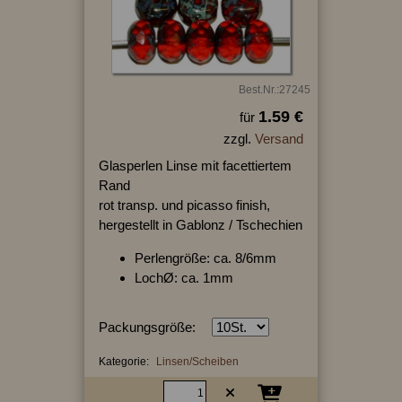
Best.Nr.:27245
1.59 €
für
zzgl.
Versand
Glasperlen Linse mit facettiertem
Rand
rot transp. und picasso finish,
hergestellt in Gablonz / Tschechien
Perlengröße: ca. 8/6mm
LochØ: ca. 1mm
Packungsgröße:
Kategorie:
Linsen/Scheiben