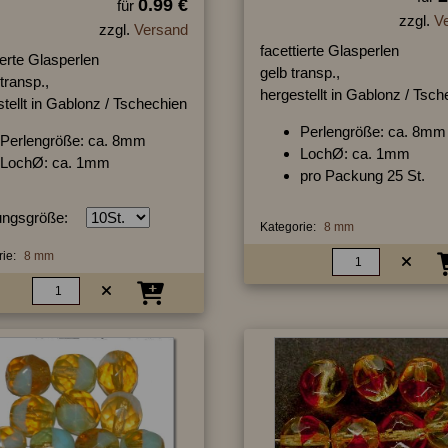
0.99 €
für
zzgl.
V
zzgl.
Versand
facettierte Glasperlen
ierte Glasperlen
gelb transp.,
transp.,
hergestellt in Gablonz / Tsc
tellt in Gablonz / Tschechien
Perlengröße: ca. 8mm
Perlengröße: ca. 8mm
LochØ: ca. 1mm
LochØ: ca. 1mm
pro Packung 25 St.
ngsgröße:
Kategorie:
8 mm
ie:
8 mm