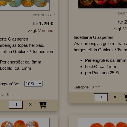
Best.
Best.Nr.:27435
2
für
1.29 €
für
zzgl.
V
zzgl.
Versand
facettierte Glasperlen
ierte Glasperlen
Zweifarbenglas gelb rot trans
rbenglas topas hellblau,
hergestellt in Gablonz / Tsc
tellt in Gablonz / Tschechien
Perlengröße: ca. 8mm
Perlengröße: ca. 8mm
LochØ: ca. 1mm
LochØ: ca. 1mm
pro Packung 25 St.
ngsgröße:
Kategorie:
8 mm
ie:
8 mm