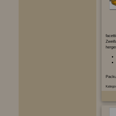
facett
Zweifa
herges
Packu
Kategor