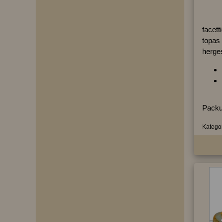
facett
topas 
herges
Packu
Kategor