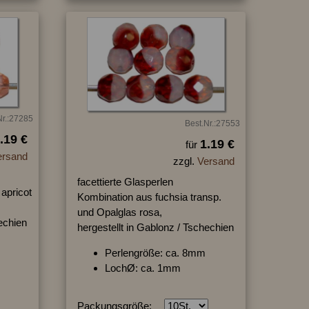
Nr.:27285
Best.Nr.:27553
.19 €
1.19 €
für
ersand
zzgl.
Versand
facettierte Glasperlen
apricot
Kombination aus fuchsia transp.
und Opalglas rosa,
hechien
hergestellt in Gablonz / Tschechien
Perlengröße: ca. 8mm
LochØ: ca. 1mm
Packungsgröße: