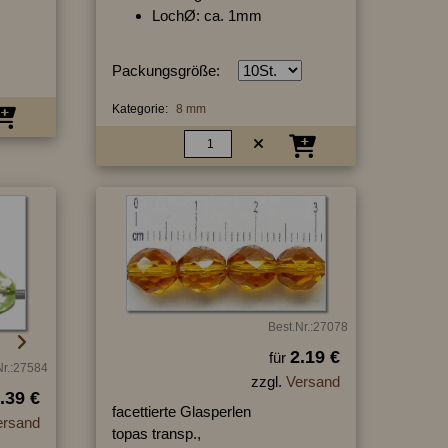
LochØ: ca. 1mm
Packungsgröße:
Kategorie:
8 mm
Best.Nr.:27078
2.19 €
für
Nr.:27584
zzgl.
Versand
.39 €
facettierte Glasperlen
ersand
topas transp.,