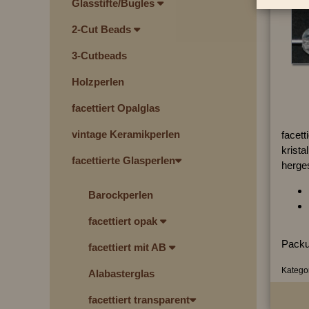
Glasstifte/Bugles
2-Cut Beads
3-Cutbeads
Holzperlen
facettiert Opalglas
vintage Keramikperlen
facett
kristal
facettierte Glasperlen
herges
Barockperlen
facettiert opak
Packu
facettiert mit AB
Kategor
Alabasterglas
facettiert transparent