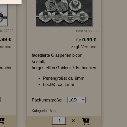
Nr.:27323
Best.Nr.:27333
.99 €
0.99 €
für
ersand
zzgl.
Versand
facettierte Glasperlen bicon
kristall,
hechien
hergestellt in Gablonz / Tschechien
Perlengröße: ca. 8mm
LochØ: ca. 1mm
Packungsgröße:
Kategorie:
8 mm