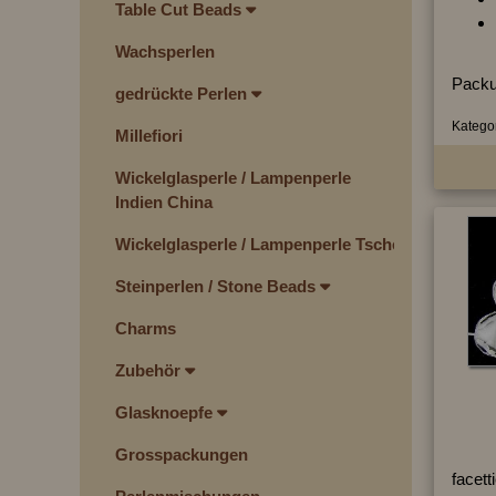
Table Cut Beads
Wachsperlen
Packu
gedrückte Perlen
Kategor
Millefiori
Wickelglasperle / Lampenperle
Indien China
Wickelglasperle / Lampenperle Tschechien
Steinperlen / Stone Beads
Charms
Zubehör
Glasknoepfe
Grosspackungen
facett