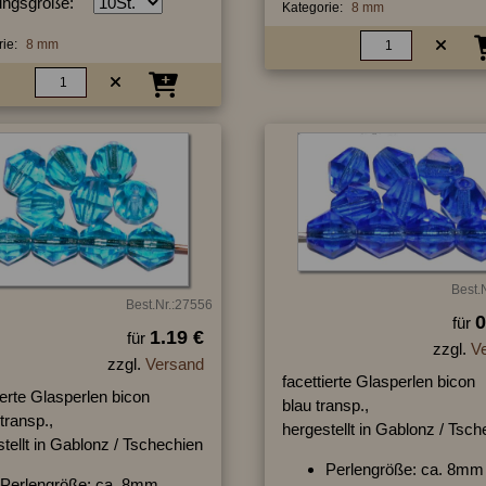
ngsgröße:
Kategorie:
8 mm
ie:
8 mm
Best.
Best.Nr.:27556
0
für
1.19 €
für
zzgl.
V
zzgl.
Versand
facettierte Glasperlen bicon
ierte Glasperlen bicon
blau transp.,
 transp.,
hergestellt in Gablonz / Tsc
tellt in Gablonz / Tschechien
Perlengröße: ca. 8mm
Perlengröße: ca. 8mm