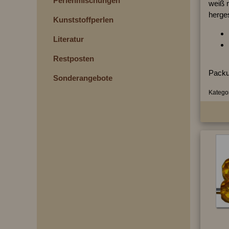
Perlenmischungen
weiß m
herges
Kunststoffperlen
Literatur
Restposten
Packu
Sonderangebote
Kategor