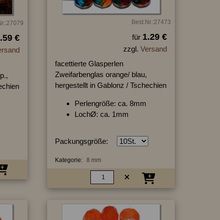
Best.Nr.:27473
Nr.:27079
1.29 €
.59 €
für
zzgl.
Versand
ersand
facettierte Glasperlen
Zweifarbenglas orange/ blau,
p.,
hergestellt in Gablonz / Tschechien
hechien
Perlengröße: ca. 8mm
LochØ: ca. 1mm
Packungsgröße:
Kategorie:
8 mm