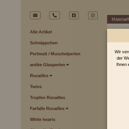
Material/
Alle Artikel
Schnäppchen
Wir ver
Perlmutt / Muschelperlen
der We
Ihnen 
antike Glasperlen
Rocailles
Twins
Tropfen Rocailles
Farfalle Rocailles
White hearts