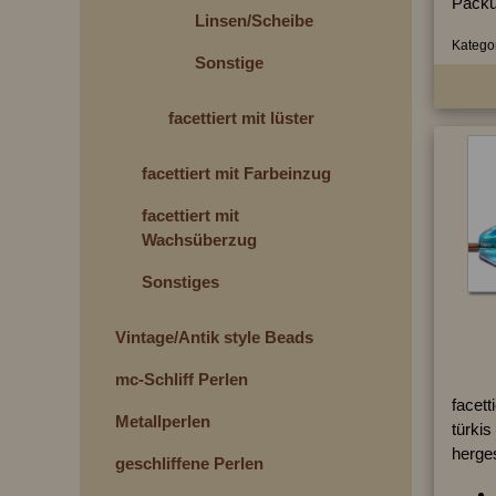
Packu
Linsen/Scheiben
Kategor
Sonstige
facettiert mit lüster
facettiert mit Farbeinzug
facettiert mit
Wachsüberzug
Sonstiges
Vintage/Antik style Beads
mc-Schliff Perlen
facett
Metallperlen
türkis
herges
geschliffene Perlen