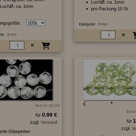
LochØ: ca. 1mm
LochØ: ca. 1mm
pro Packung 10 St.
ngsgröße:
Kategorie:
8 mm
ie:
8 mm
Best.Nr.:26104
Best.
0.99 €
für
1
für
zzgl.
Versand
zzgl.
V
ierte Glasperlen