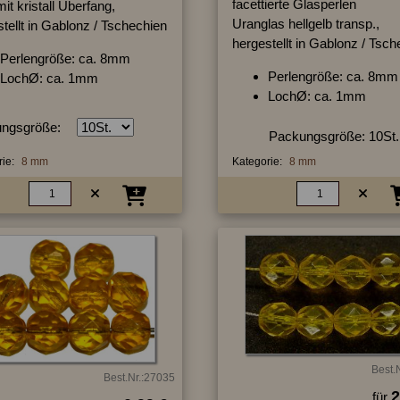
facettierte Glasperlen
it kristall Überfang,
Uranglas hellgelb transp.,
tellt in Gablonz / Tschechien
hergestellt in Gablonz / Tsc
Perlengröße: ca. 8mm
Perlengröße: ca. 8mm
LochØ: ca. 1mm
LochØ: ca. 1mm
ngsgröße:
Packungsgröße: 10St.
ie:
8 mm
Kategorie:
8 mm
Best.
Best.Nr.:27035
2
für