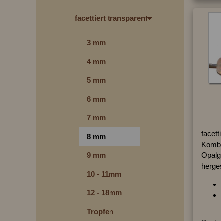
facettiert transparent
3 mm
4 mm
5 mm
6 mm
7 mm
facett
8 mm
Kombin
Opalg
9 mm
herges
10 - 11mm
12 - 18mm
Tropfen