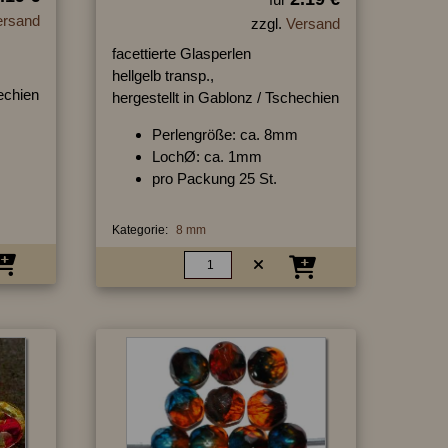
ersand
zzgl.
Versand
facettierte Glasperlen
hellgelb transp.,
hechien
hergestellt in Gablonz / Tschechien
Perlengröße: ca. 8mm
LochØ: ca. 1mm
pro Packung 25 St.
Kategorie:
8 mm