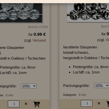
Best.
Best.Nr.:27048
0
0.99 €
für
für
zzgl.
V
zzgl.
Versand
facettierte Glasperlen
ierte Glasperlen
kristall schwarz,
l,
hergestellt in Gablonz / Tsc
tellt in Gablonz / Tschechien
Perlengröße: ca. 8mm
Perlengröße: ca. 8mm
LochØ: ca. 1mm
LochØ: ca. 1mm
Packungsgröße:
ngsgröße:
Kategorie:
8 mm
ie:
8 mm