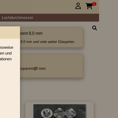
0


Lochdurchmesser
tiert transparent 8,0 mm
rt transparent 8,0 mm und viele weiter Glasperlen.
onsweise
ren und
ationen
ategorie:
cettiert transparent
|
8 mm
»