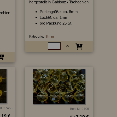
hergestellt in Gablonz / Tschechien
Perlengröße: ca. 8mm
hechien
LochØ: ca. 1mm
pro Packung 25 St.
Kategorie:
8 mm
Nr.:27453
Best.Nr.:27051
.19 €
2.19 €
für