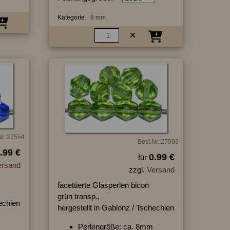
Kategorie:
8 mm
Nr.:27554
Best.Nr.:27593
.99 €
0.99 €
für
ersand
zzgl.
Versand
facettierte Glasperlen bicon
grün transp.,
hechien
hergestellt in Gablonz / Tschechien
Perlengröße: ca. 8mm