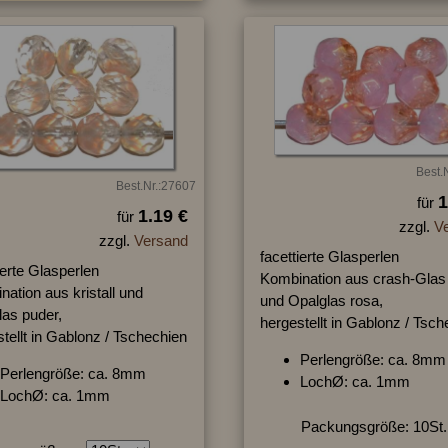
Best.
Best.Nr.:27607
1
für
1.19 €
für
zzgl.
V
zzgl.
Versand
facettierte Glasperlen
ierte Glasperlen
Kombination aus crash-Glas 
ation aus kristall und
und Opalglas rosa,
las puder,
hergestellt in Gablonz / Tsc
tellt in Gablonz / Tschechien
Perlengröße: ca. 8mm
Perlengröße: ca. 8mm
LochØ: ca. 1mm
LochØ: ca. 1mm
Packungsgröße: 10St.