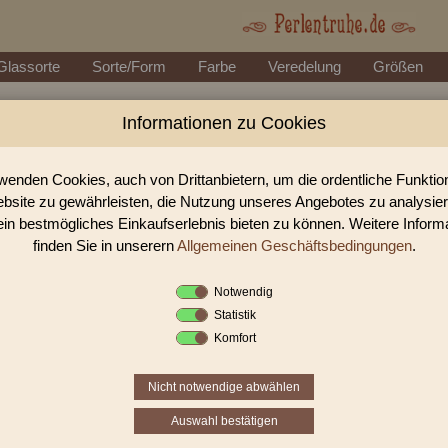
Glassorte
Sorte/Form
Farbe
Veredelung
Größen
Informationen zu Cookies
Perlen Shop für facettierte Glasperlen facet
In unserem Perlen Shop finden sie zahlreich facettierte Glasperlen facettie
wenden Cookies, auch von Drittanbietern, um die ordentliche Funkti
bsite zu gewährleisten, die Nutzung unseres Angebotes zu analysie
ein bestmögliches Einkaufserlebnis bieten zu können. Weitere Inform
Sie befinden sich in folgender K
finden Sie in unserern
Allgemeinen Geschäftsbedingungen
.
facettierte Glasperlen
|
facettiert transparent
|
fa
Notwendig
Statistik
1
2
3
›
Komfort
Nicht notwendige abwählen
Auswahl bestätigen