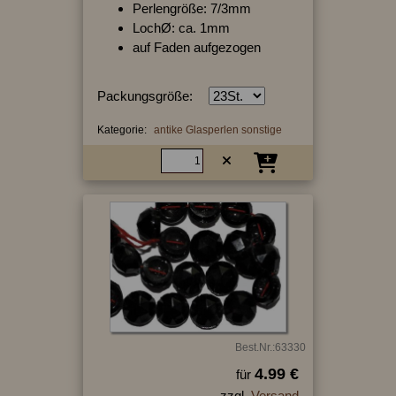
Perlengröße: 7/3mm
LochØ: ca. 1mm
auf Faden aufgezogen
Packungsgröße:
Kategorie:
antike Glasperlen sonstige
Best.Nr.:63330
4.99 €
für
zzgl.
Versand