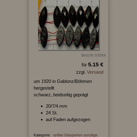
Best.Nr.:63064
5.15 €
für
zzgl.
Versand
um 1920 in Gablonz/Böhmen
hergestellt
schwarz, beidseitig geprägt
20/7/4 mm
24 St.
auf Faden aufgezogen
Kategorie:
antike Glasperlen sonstige