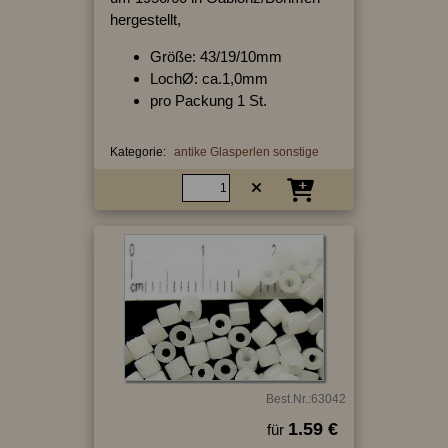
hergestellt,
Größe: 43/19/10mm
LochØ: ca.1,0mm
pro Packung 1 St.
Kategorie:
antike Glasperlen sonstige
Best.Nr.:63042
1.59 €
für