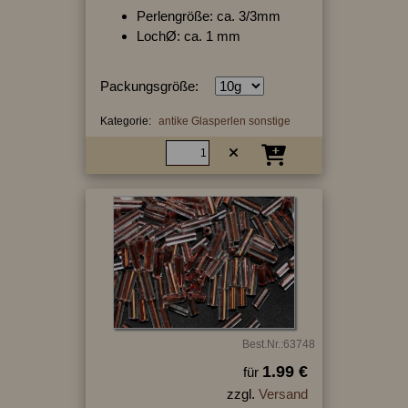
Perlengröße: ca. 3/3mm
LochØ: ca. 1 mm
Packungsgröße:
Kategorie:
antike Glasperlen sonstige
Best.Nr.:63748
1.99 €
für
zzgl.
Versand