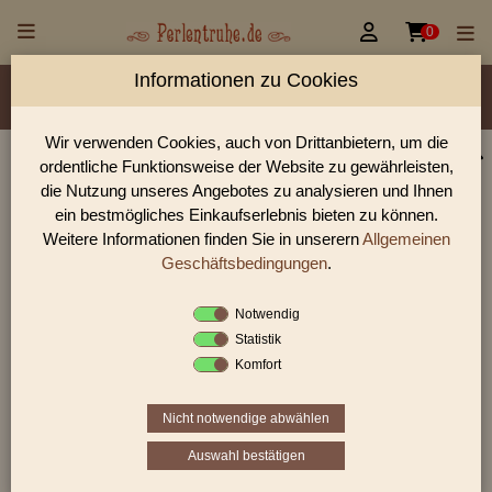


0
Informationen zu Cookies
Material/Glassorte
Sorte/Form
Farbe
Veredelung
Größen
Rocailles Größen
Lochdurchmesser
Wir verwenden Cookies, auch von Drittanbietern, um die
ordentliche Funktionsweise der Website zu gewährleisten,
Perlen Shop für antike Glasperlen sonstige
die Nutzung unseres Angebotes zu analysieren und Ihnen
In unserem Perlen Shop finden sie zahlreich antike Glasperlen
ein bestmögliches Einkaufserlebnis bieten zu können.
sonstige und viele weiter Glasperlen.
Weitere Informationen finden Sie in unserern
Allgemeinen
Geschäftsbedingungen
.
Notwendig
Sie befinden sich in folgender Kategorie:
Statistik
antike Glasperlen
|
antike Glasperlen sonstige
Komfort
Nicht notwendige abwählen
1
2
3
›
»
Auswahl bestätigen