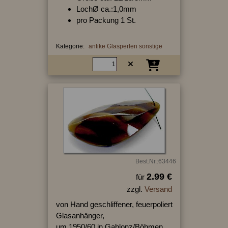
LochØ ca.:1,0mm
pro Packung 1 St.
Kategorie:
antike Glasperlen sonstige
Best.Nr.:63446
2.99 €
für
zzgl.
Versand
von Hand geschliffener, feuerpoliert
Glasanhänger,
um 1950/60 in Gablonz/Böhmen