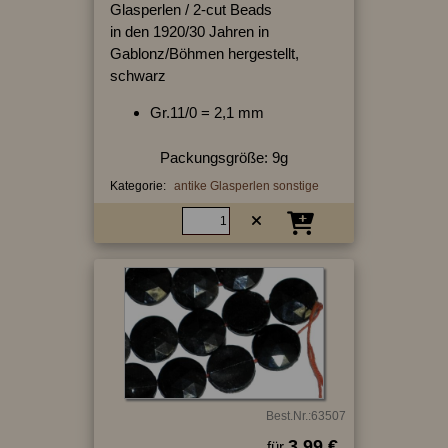
Glasperlen / 2-cut Beads
in den 1920/30 Jahren in
Gablonz/Böhmen hergestellt,
schwarz
Gr.11/0 = 2,1 mm
Packungsgröße: 9g
Kategorie:
antike Glasperlen sonstige
Best.Nr.:63507
3.99 €
für