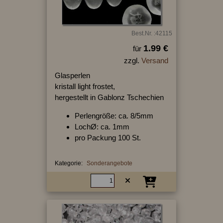
Best.Nr. :42115
1.99 €
für
zzgl.
Versand
Glasperlen
kristall light frostet,
hergestellt in Gablonz Tschechien
Perlengröße: ca. 8/5mm
LochØ: ca. 1mm
pro Packung 100 St.
Kategorie:
Sonderangebote