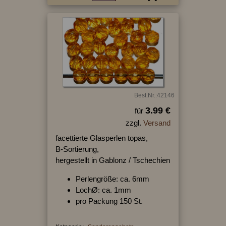
Best.Nr.:42146
3.99 €
für
zzgl.
Versand
facettierte Glasperlen topas,
B-Sortierung,
hergestellt in Gablonz / Tschechien
Perlengröße: ca. 6mm
LochØ: ca. 1mm
pro Packung 150 St.