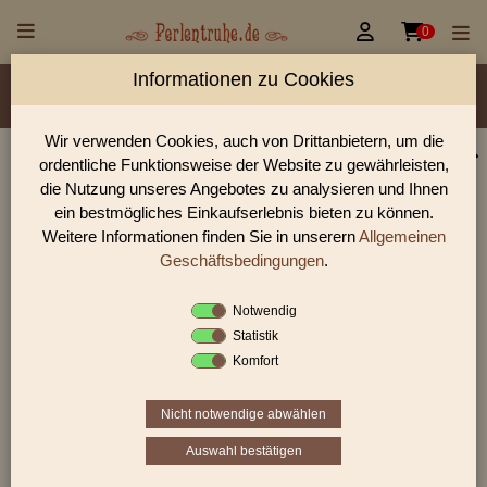


0
Informationen zu Cookies
Material/Glassorte
Sorte/Form
Farbe
Veredelung
Größen
Lochdurchmesser
Wir verwenden Cookies, auch von Drittanbietern, um die
ordentliche Funktionsweise der Website zu gewährleisten,
Perlen Shop für Sonderangebote Perlen
die Nutzung unseres Angebotes zu analysieren und Ihnen
In unserem Perlen Shop finden sie zahlreich Sonderangebote
ein bestmögliches Einkaufserlebnis bieten zu können.
Perlen und viele weiter Glasperlen.
Weitere Informationen finden Sie in unserern
Allgemeinen
Geschäftsbedingungen
.
Notwendig
Sie befinden sich in folgender Kategorie:
Statistik
Sonderangebote
Komfort
Nicht notwendige abwählen
Auswahl bestätigen