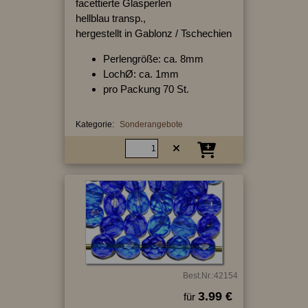
facettierte Glasperlen
hellblau transp.,
hergestellt in Gablonz / Tschechien
Perlengröße: ca. 8mm
LochØ: ca. 1mm
pro Packung 70 St.
Kategorie:
Sonderangebote
Best.Nr.:42154
3.99 €
für