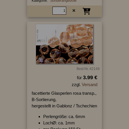
Kategorie:
Sonderangebote
Best.Nr.:42149
3.99 €
für
zzgl.
Versand
facettierte Glasperlen rosa transp.,
B-Sortierung,
hergestellt in Gablonz / Tschechien
Perlengröße: ca. 6mm
LochØ: ca. 1mm