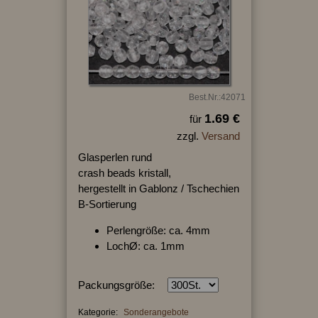
Best.Nr.:42071
1.69 €
für
zzgl.
Versand
Glasperlen rund
crash beads kristall,
hergestellt in Gablonz / Tschechien
B-Sortierung
Perlengröße: ca. 4mm
LochØ: ca. 1mm
Packungsgröße:
Kategorie:
Sonderangebote