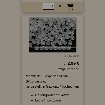
Best.Nr.:42111
2.99 €
für
zzgl.
Versand
facettierte Glasperlen kristall,
B-Sortierung,
hergestellt in Gablonz / Tschechien
Perlengröße: ca. 4mm
LochØ: ca. 1mm