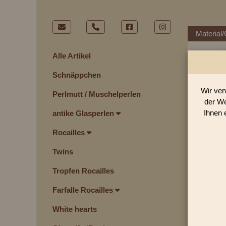
Material/
Alle Artikel
Schnäppchen
Wir ver
Perlmutt / Muschelperlen
der We
Ihnen 
antike Glasperlen
Rocailles
Twins
Tropfen Rocailles
Farfalle Rocailles
White hearts