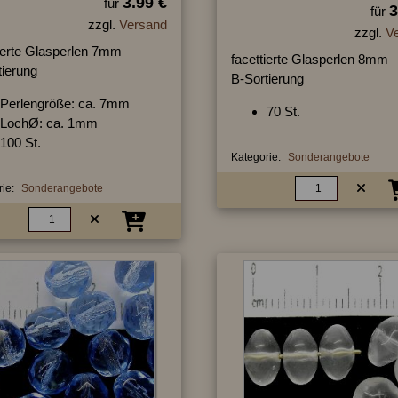
3.99 €
für
3
für
zzgl.
Versand
zzgl.
V
tierte Glasperlen 7mm
facettierte Glasperlen 8mm
tierung
B-Sortierung
Perlengröße: ca. 7mm
70 St.
LochØ: ca. 1mm
100 St.
Kategorie:
Sonderangebote
ie:
Sonderangebote