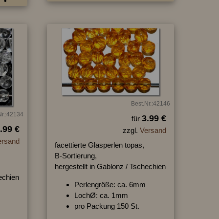
Best.Nr.:42146
Nr.:42134
3.99 €
für
.99 €
zzgl.
Versand
ersand
facettierte Glasperlen topas,
,
B-Sortierung,
hergestellt in Gablonz / Tschechien
hechien
Perlengröße: ca. 6mm
LochØ: ca. 1mm
pro Packung 150 St.