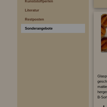
Kunststoffperlen
Literatur
Restposten
Sonderangebote
Glasp
geschl
mattie
herges
B-Sor