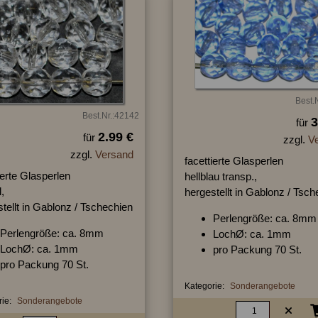
Best.
Best.Nr.:42142
3
für
2.99 €
für
zzgl.
V
zzgl.
Versand
facettierte Glasperlen
ierte Glasperlen
hellblau transp.,
l,
hergestellt in Gablonz / Tsc
tellt in Gablonz / Tschechien
Perlengröße: ca. 8mm
Perlengröße: ca. 8mm
LochØ: ca. 1mm
LochØ: ca. 1mm
pro Packung 70 St.
pro Packung 70 St.
Kategorie:
Sonderangebote
ie:
Sonderangebote