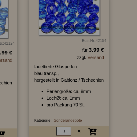
Best.Nr.:42154
Nr.:42124
3.99 €
für
.99 €
zzgl.
Versand
ersand
facettierte Glasperlen
blau transp.,
hergestellt in Gablonz / Tschechien
hechien
Perlengröße: ca. 8mm
LochØ: ca. 1mm
pro Packung 70 St.
Kategorie:
Sonderangebote