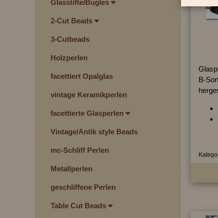
Glasstifte/Bugles
2-Cut Beads
3-Cutbeads
Holzperlen
Glasp
facettiert Opalglas
B-Sort
herges
vintage Keramikperlen
facettierte Glasperlen
Vintage/Antik style Beads
mc-Schliff Perlen
Kategor
Metallperlen
geschliffene Perlen
Table Cut Beads