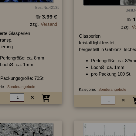
Best.Nr.:42135
Best.N
3.99 €
für
1
für
zzgl.
Versand
zzgl.
V
ierte Glasperlen
Glasperlen
transp.
kristall light frostet,
tierung
hergestellt in Gablonz Tsche
Perlengröße: ca. 8mm
Perlengröße: ca. 8/5
LochØ: ca. 1mm
LochØ: ca. 1mm
pro Packung 100 St.
Packungsgröße: 70St.
ie:
Sonderangebote
Kategorie:
Sonderangebote