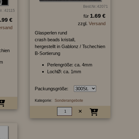
Best.Nr.:42071
r. :42115
1.69 €
für
.99 €
zzgl.
Versand
ersand
Glasperlen rund
crash beads kristall,
hergestellt in Gablonz / Tschechien
chien
B-Sortierung
mm
Perlengröße: ca. 4mm
LochØ: ca. 1mm
Packungsgröße:
Kategorie:
Sonderangebote