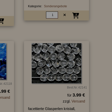
Kategorie:
Sonderangebote
Nr.:42118
Best.Nr.:42141
.99 €
3.99 €
für
ersand
zzgl.
Versand
facettierte Glasperlen kristall,