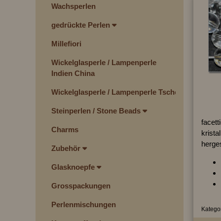
Wachsperlen
gedrückte Perlen
Millefiori
Wickelglasperle / Lampenperle
Indien China
Wickelglasperle / Lampenperle Tschechien
Steinperlen / Stone Beads
facett
Charms
kristal
herges
Zubehör
Glasknoepfe
Grosspackungen
Perlenmischungen
Kategor