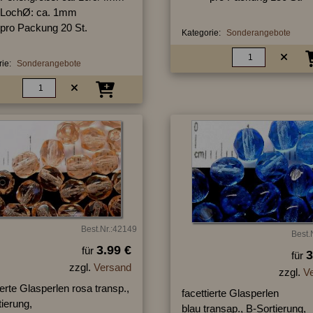
LochØ: ca. 1mm
pro Packung 20 St.
Kategorie:
Sonderangebote
ie:
Sonderangebote
Best.Nr.:42149
Best.
3.99 €
für
3
für
zzgl.
Versand
zzgl.
V
ierte Glasperlen rosa transp.,
facettierte Glasperlen
ierung,
blau transap., B-Sortierung,