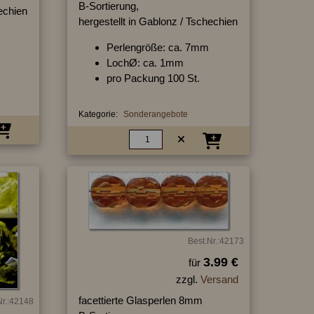
B-Sortierung,
hechien
hergestellt in Gablonz / Tschechien
Perlengröße: ca. 7mm
LochØ: ca. 1mm
pro Packung 100 St.
Kategorie:
Sonderangebote
Best.Nr.:42173
3.99 €
für
zzgl.
Versand
facettierte Glasperlen 8mm
Nr.:42148