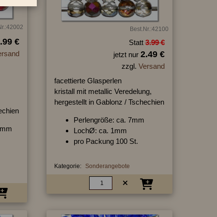
Nr.:42002
Best.Nr.:42100
.99 €
Statt
3.99 €
ersand
2.49 €
jetzt nur
zzgl.
Versand
facettierte Glasperlen
kristall mit metallic Veredelung,
hergestellt in Gablonz / Tschechien
hechien
Perlengröße: ca. 7mm
10mm
LochØ: ca. 1mm
pro Packung 100 St.
Kategorie:
Sonderangebote