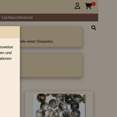
0


Lochdurchmesser
te Perlen
Perlen und viele weiter Glasperlen.
onsweise
ren und
ationen
ategorie: