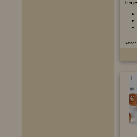
herges
Kategor