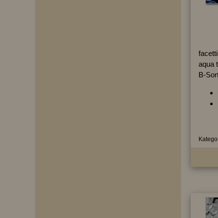
facett
aqua 
B-Sor
Kategor