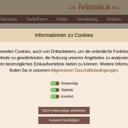
Glassorte
Sorte/Form
Farbe
Veredelung
Größen
Informationen zu Cookies
Perlen Shop für Sonderangebo
In unserem Perlen Shop finden sie zahlreich Sonderangebote 
wenden Cookies, auch von Drittanbietern, um die ordentliche Funkti
bsite zu gewährleisten, die Nutzung unseres Angebotes zu analysie
ein bestmögliches Einkaufserlebnis bieten zu können. Weitere Inform
Sie befinden sich in folgender K
finden Sie in unserern
Allgemeinen Geschäftsbedingungen
.
Sonderangebote
Notwendig
Statistik
Komfort
Nicht notwendige abwählen
Auswahl bestätigen