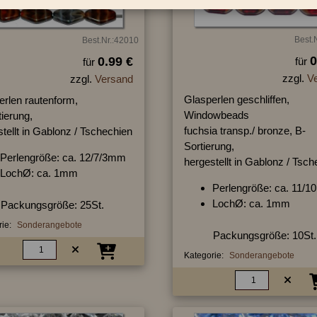
Best.
Best.Nr.:42010
0
0.99 €
für
für
zzgl.
V
zzgl.
Versand
Glasperlen geschliffen,
erlen rautenform,
Windowbeads
ierung,
fuchsia transp./ bronze, B-
tellt in Gablonz / Tschechien
Sortierung,
Perlengröße: ca. 12/7/3mm
hergestellt in Gablonz / Tsc
LochØ: ca. 1mm
Perlengröße: ca. 11/
LochØ: ca. 1mm
Packungsgröße: 25St.
ie:
Sonderangebote
Packungsgröße: 10St.
Kategorie:
Sonderangebote