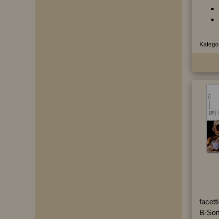
Kategor
facett
B-Sort