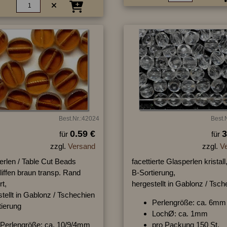
Best.Nr.:42024
Best.
0.59 €
3
für
für
zzgl.
Versand
zzgl.
V
erlen / Table Cut Beads
facettierte Glasperlen kristall
iffen braun transp. Rand
B-Sortierung,
rt,
hergestellt in Gablonz / Tsc
tellt in Gablonz / Tschechien
Perlengröße: ca. 6mm
tierung
LochØ: ca. 1mm
Perlengröße: ca. 10/9/4mm
pro Packung 150 St.