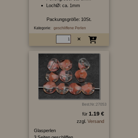
LochØ: ca. 1mm
Packungsgröße: 10St.
Kategorie:
geschliffene Perlen
Best.Nr.:27053
1.19 €
für
zzgl.
Versand
Glasperlen
3 Seiten geschliffen,