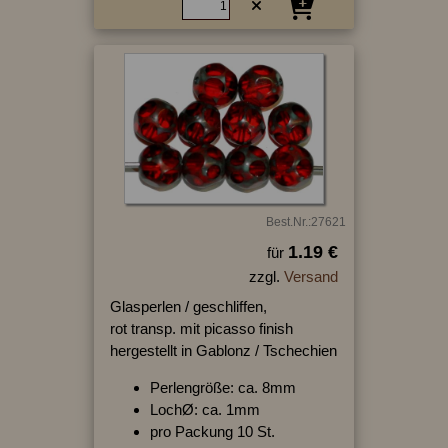
Best.Nr.:27621
1.19 €
für
zzgl.
Versand
Glasperlen / geschliffen,
rot transp. mit picasso finish
hergestellt in Gablonz / Tschechien
Perlengröße: ca. 8mm
LochØ: ca. 1mm
pro Packung 10 St.