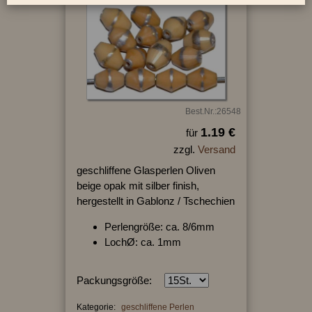
Best.Nr.:26548
1.19 €
für
zzgl.
Versand
geschliffene Glasperlen Oliven
beige opak mit silber finish,
hergestellt in Gablonz / Tschechien
Perlengröße: ca. 8/6mm
LochØ: ca. 1mm
Packungsgröße:
Kategorie:
geschliffene Perlen