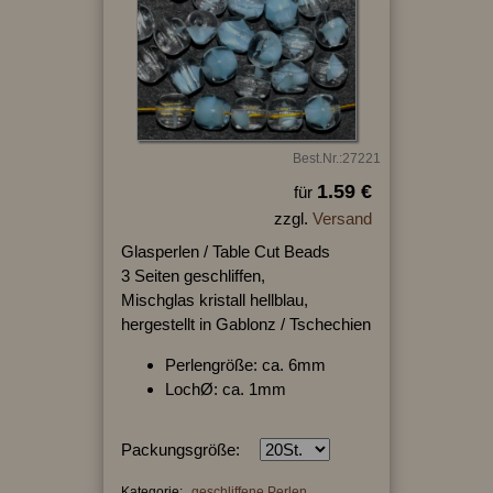
Best.Nr.:27221
1.59 €
für
zzgl.
Versand
Glasperlen / Table Cut Beads
3 Seiten geschliffen,
Mischglas kristall hellblau,
hergestellt in Gablonz / Tschechien
Perlengröße: ca. 6mm
LochØ: ca. 1mm
Packungsgröße:
Kategorie:
geschliffene Perlen