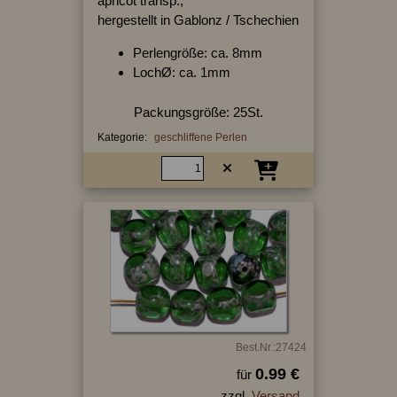
apricot transp.,
hergestellt in Gablonz / Tschechien
Perlengröße: ca. 8mm
LochØ: ca. 1mm
Packungsgröße: 25St.
Kategorie:
geschliffene Perlen
Best.Nr.:27424
0.99 €
für
zzgl.
Versand