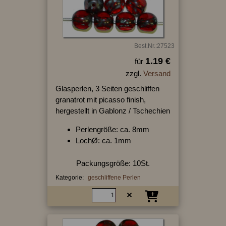
Best.Nr.:27523
1.19 €
für
zzgl.
Versand
Glasperlen, 3 Seiten geschliffen
granatrot mit picasso finish,
hergestellt in Gablonz / Tschechien
Perlengröße: ca. 8mm
LochØ: ca. 1mm
Packungsgröße: 10St.
Kategorie:
geschliffene Perlen