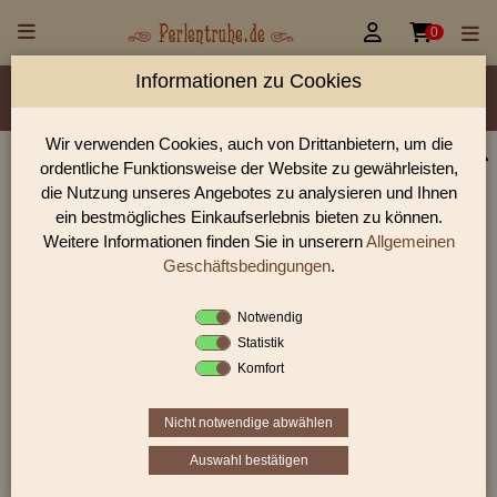


0
Informationen zu Cookies
Material/Glassorte
Sorte/Form
Farbe
Veredelung
Größen
Lochdurchmesser
Wir verwenden Cookies, auch von Drittanbietern, um die
ordentliche Funktionsweise der Website zu gewährleisten,
Perlen Shop für geschliffene Perlen
die Nutzung unseres Angebotes zu analysieren und Ihnen
In unserem Perlen Shop finden sie zahlreich geschliffene
ein bestmögliches Einkaufserlebnis bieten zu können.
Perlen und viele weiter Glasperlen.
Weitere Informationen finden Sie in unserern
Allgemeinen
Geschäftsbedingungen
.
Notwendig
Sie befinden sich in folgender Kategorie:
Statistik
geschliffene Perlen
Komfort
Nicht notwendige abwählen
1
2
3
›
»
Auswahl bestätigen