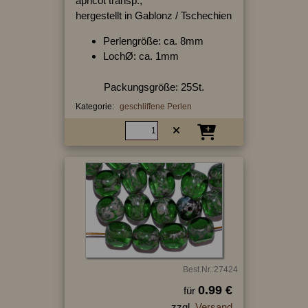
apricot transp.,
hergestellt in Gablonz / Tschechien
Perlengröße: ca. 8mm
LochØ: ca. 1mm
Packungsgröße: 25St.
Kategorie:
geschliffene Perlen
Best.Nr.:27424
0.99 €
für
zzgl.
Versand