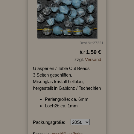
Best.Nr.:27221
1.59 €
für
zzgl.
Versand
Glasperlen / Table Cut Beads
3 Seiten geschliffen,
Mischglas kristall hellblau,
hergestellt in Gablonz / Tschechien
Perlengröße: ca. 6mm
LochØ: ca. 1mm
Packungsgröße:
Kategorie:
geschliffene Perlen