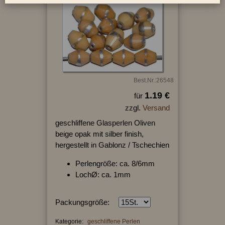
Best.Nr.:26548
1.19 €
für
zzgl.
Versand
geschliffene Glasperlen Oliven
beige opak mit silber finish,
hergestellt in Gablonz / Tschechien
Perlengröße: ca. 8/6mm
LochØ: ca. 1mm
Packungsgröße:
Kategorie:
geschliffene Perlen