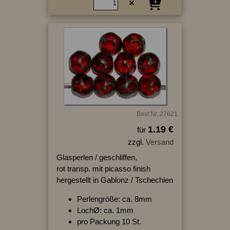
Best.Nr.:27621
1.19 €
für
zzgl.
Versand
Glasperlen / geschliffen,
rot transp. mit picasso finish
hergestellt in Gablonz / Tschechien
Perlengröße: ca. 8mm
LochØ: ca. 1mm
pro Packung 10 St.