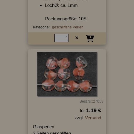
LochØ: ca. 1mm
Packungsgröße: 10St.
Kategorie:
geschliffene Perlen
Best.Nr.:27053
1.19 €
für
zzgl.
Versand
Glasperlen
3 Seiten geschliffen,