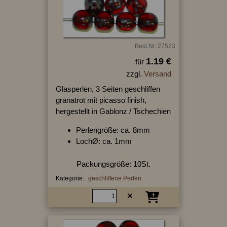
Best.Nr.:27523
1.19 €
für
zzgl.
Versand
Glasperlen, 3 Seiten geschliffen
granatrot mit picasso finish,
hergestellt in Gablonz / Tschechien
Perlengröße: ca. 8mm
LochØ: ca. 1mm
Packungsgröße: 10St.
Kategorie:
geschliffene Perlen