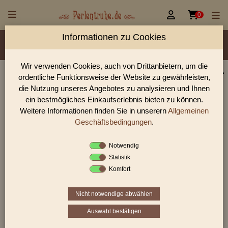


0
Informationen zu Cookies
Material/Glassorte
Sorte/Form
Farbe
Veredelung
Größen
Lochdurchmesser
Wir verwenden Cookies, auch von Drittanbietern, um die
ordentliche Funktionsweise der Website zu gewährleisten,
Perlen Shop für geschliffene Perlen
die Nutzung unseres Angebotes zu analysieren und Ihnen
In unserem Perlen Shop finden sie zahlreich geschliffene
ein bestmögliches Einkaufserlebnis bieten zu können.
Perlen und viele weiter Glasperlen.
Weitere Informationen finden Sie in unserern
Allgemeinen
Geschäftsbedingungen
.
Notwendig
Sie befinden sich in folgender Kategorie:
Statistik
geschliffene Perlen
Komfort
Nicht notwendige abwählen
1
2
3
›
»
Auswahl bestätigen