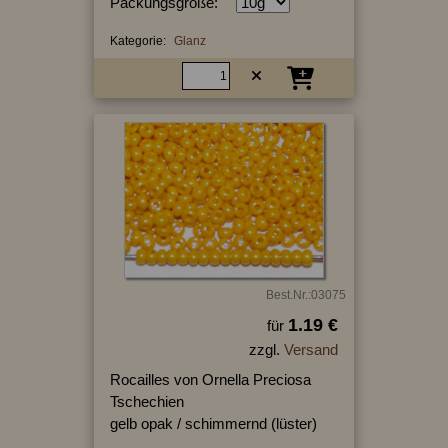
Packungsgröße:
Kategorie:
Glanz
Best.Nr.:03075
1.19 €
für
zzgl.
Versand
Rocailles von Ornella Preciosa
Tschechien
gelb opak / schimmernd (lüster)