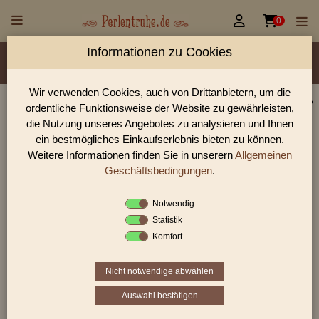


0
Informationen zu Cookies
Material/Glassorte
Sorte/Form
Farbe
Veredelung
Rocailles Größen
Wir verwenden Cookies, auch von Drittanbietern, um die
ordentliche Funktionsweise der Website zu gewährleisten,
Perlen Shop für Rocailles opak Glanz Perlen
die Nutzung unseres Angebotes zu analysieren und Ihnen
In unserem Perlen Shop finden sie zahlreich Rocailles opak
ein bestmögliches Einkaufserlebnis bieten zu können.
Glanz Perlen und viele weiter Glasperlen.
Weitere Informationen finden Sie in unserern
Allgemeinen
Geschäftsbedingungen
.
Notwendig
Sie befinden sich in folgender Kategorie:
Statistik
Rocailles
|
opak
|
Glanz
Komfort
Nicht notwendige abwählen
1
2
3
›
»
Auswahl bestätigen