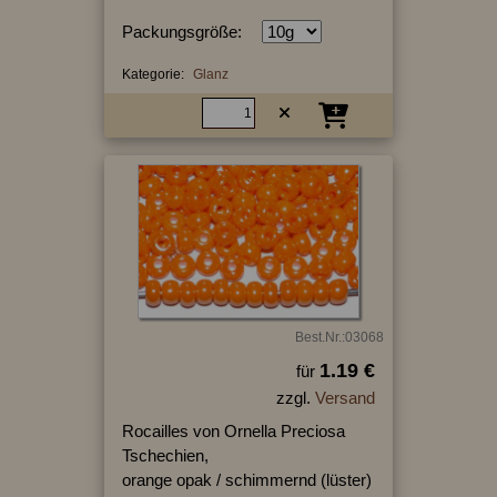
Packungsgröße:
Kategorie:
Glanz
Best.Nr.:03068
1.19 €
für
zzgl.
Versand
Rocailles von Ornella Preciosa
Tschechien,
orange opak / schimmernd (lüster)