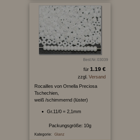
Best.Nr.:03039
1.19 €
für
zzgl.
Versand
Rocailles von Ornella Preciosa
Tschechien,
weiß /schimmernd (lüster)
Gr.11/0 = 2,1mm
Packungsgröße: 10g
Kategorie:
Glanz