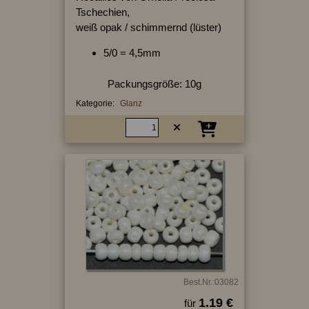
Tschechien,
weiß opak / schimmernd (lüster)
5/0 = 4,5mm
Packungsgröße: 10g
Kategorie:
Glanz
Best.Nr.:03082
1.19 €
für