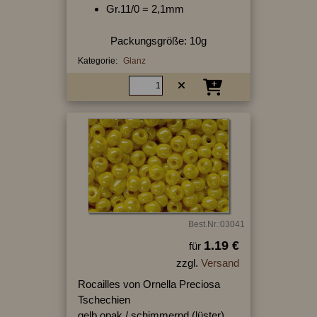
Gr.11/0 = 2,1mm
Packungsgröße: 10g
Kategorie:
Glanz
Best.Nr.:03041
1.19 €
für
zzgl.
Versand
Rocailles von Ornella Preciosa
Tschechien
gelb opak / schimmernd (lüster)