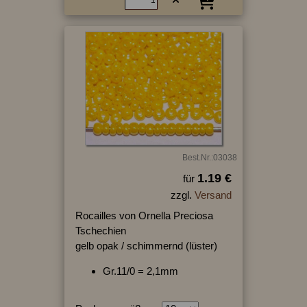
Best.Nr.:03038
1.19 €
für
zzgl.
Versand
Rocailles von Ornella Preciosa
Tschechien
gelb opak / schimmernd (lüster)
Gr.11/0 = 2,1mm