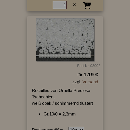
Best.Nr.:03002
1.19 €
für
zzgl.
Versand
Rocailles von Ornella Preciosa
Tschechien,
weiß opak / schimmernd (lüster)
Gr.10/0 = 2,3mm
Packungsgröße: