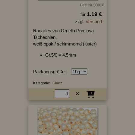
Best.Nr.:03018
1.19 €
für
zzgl.
Versand
Rocailles von Ornella Preciosa
Tschechien,
weiß opak / schimmernd (lüster)
Gr.5/0 = 4,5mm
Packungsgröße:
Kategorie:
Glanz