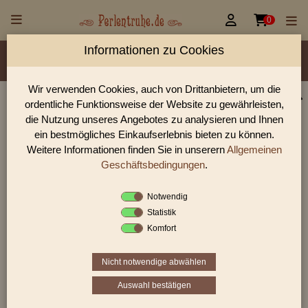


0
Informationen zu Cookies
Material/Glassorte
Sorte/Form
Farbe
Veredelung
Rocailles Größen
Wir verwenden Cookies, auch von Drittanbietern, um die
ordentliche Funktionsweise der Website zu gewährleisten,
Perlen Shop für Rocailles opak Glanz Perlen
die Nutzung unseres Angebotes zu analysieren und Ihnen
In unserem Perlen Shop finden sie zahlreich Rocailles opak
ein bestmögliches Einkaufserlebnis bieten zu können.
Glanz Perlen und viele weiter Glasperlen.
Weitere Informationen finden Sie in unserern
Allgemeinen
Geschäftsbedingungen
.
Notwendig
Sie befinden sich in folgender Kategorie:
Statistik
Rocailles
|
opak
|
Glanz
Komfort
Nicht notwendige abwählen
1
2
3
›
»
Auswahl bestätigen