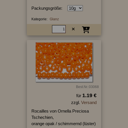
Packungsgröße:
Kategorie:
Glanz
Best.Nr.:03068
1.19 €
für
zzgl.
Versand
Rocailles von Ornella Preciosa
Tschechien,
orange opak / schimmernd (lüster)