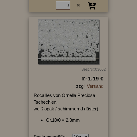
Best.Nr.:03002
1.19 €
für
zzgl.
Versand
Rocailles von Ornella Preciosa
Tschechien,
weiß opak / schimmernd (lüster)
Gr.10/0 = 2,3mm
Packungsgröße: