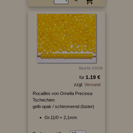
Best.Nr.:03038
1.19 €
für
zzgl.
Versand
Rocailles von Ornella Preciosa
Tschechien
gelb opak / schimmernd (lüster)
Gr.11/0 = 2,1mm