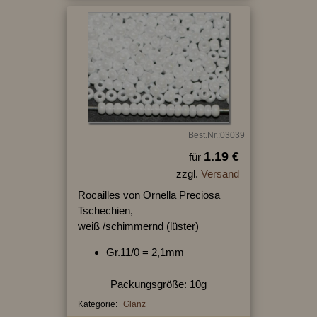
Best.Nr.:03039
1.19 €
für
zzgl.
Versand
Rocailles von Ornella Preciosa
Tschechien,
weiß /schimmernd (lüster)
Gr.11/0 = 2,1mm
Packungsgröße: 10g
Kategorie:
Glanz