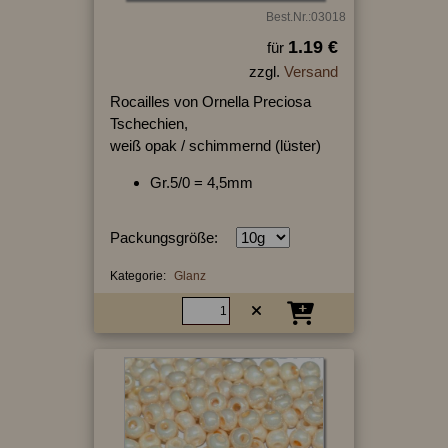
Best.Nr.:03018
1.19 €
für
zzgl.
Versand
Rocailles von Ornella Preciosa
Tschechien,
weiß opak / schimmernd (lüster)
Gr.5/0 = 4,5mm
Packungsgröße:
Kategorie:
Glanz