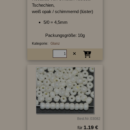
Tschechien,
weiß opak / schimmernd (lüster)
5/0 = 4,5mm
Packungsgröße: 10g
Kategorie:
Glanz
Best.Nr.:03082
1.19 €
für