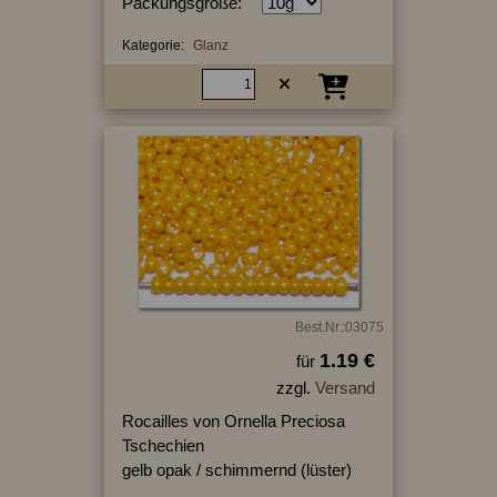
Packungsgröße:
Kategorie:
Glanz
Best.Nr.:03075
1.19 €
für
zzgl.
Versand
Rocailles von Ornella Preciosa
Tschechien
gelb opak / schimmernd (lüster)