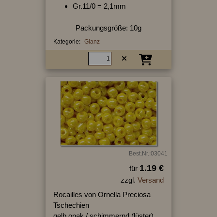
Gr.11/0 = 2,1mm
Packungsgröße: 10g
Kategorie:
Glanz
Best.Nr.:03041
1.19 €
für
zzgl.
Versand
Rocailles von Ornella Preciosa
Tschechien
gelb opak / schimmernd (lüster)