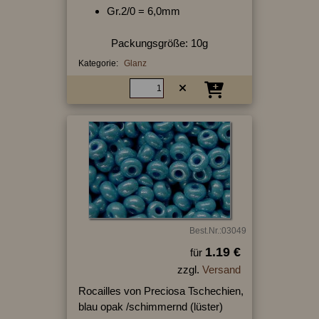
Gr.2/0 = 6,0mm
Packungsgröße: 10g
Kategorie:
Glanz
Best.Nr.:03049
1.19 €
für
zzgl.
Versand
Rocailles von Preciosa Tschechien,
blau opak /schimmernd (lüster)