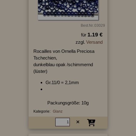
Best.Nr.:03029
1.19 €
für
zzgl.
Versand
Rocailles von Ornella Preciosa
Tschechien,
dunkelblau opak /schimmernd
(lüster)
Gr.11/0 = 2,1mm
Packungsgröße: 10g
Kategorie:
Glanz