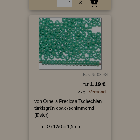
Best.Nr.:03034
1.19 €
für
zzgl.
Versand
von Ornella Preciosa Tschechien
türkisgrün opak /schimmernd
(lüster)
Gr.12/0 = 1,9mm