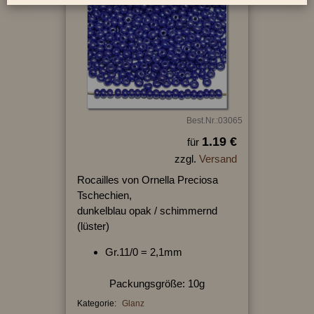
Best.Nr.:03065
1.19 €
für
zzgl.
Versand
Rocailles von Ornella Preciosa
Tschechien,
dunkelblau opak / schimmernd
(lüster)
Gr.11/0 = 2,1mm
Packungsgröße: 10g
Kategorie:
Glanz