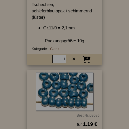
Tschechien,
schieferblau opak / schimmernd
(lüster)
Gr.11/0 = 2,1mm
Packungsgröße: 10g
Kategorie:
Glanz
Best.Nr.:03086
1.19 €
für