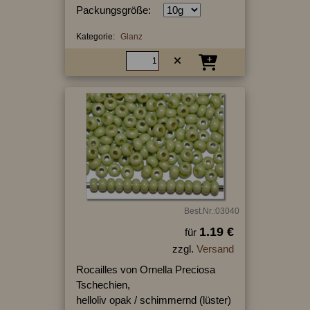
Packungsgröße:
Kategorie:
Glanz
Best.Nr.:03040
1.19 €
für
zzgl.
Versand
Rocailles von Ornella Preciosa
Tschechien,
helloliv opak / schimmernd (lüster)