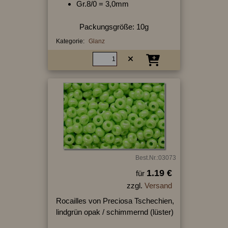
Gr.8/0 = 3,0mm
Packungsgröße: 10g
Kategorie:
Glanz
Best.Nr.:03073
1.19 €
für
zzgl.
Versand
Rocailles von Preciosa Tschechien,
lindgrün opak / schimmernd (lüster)