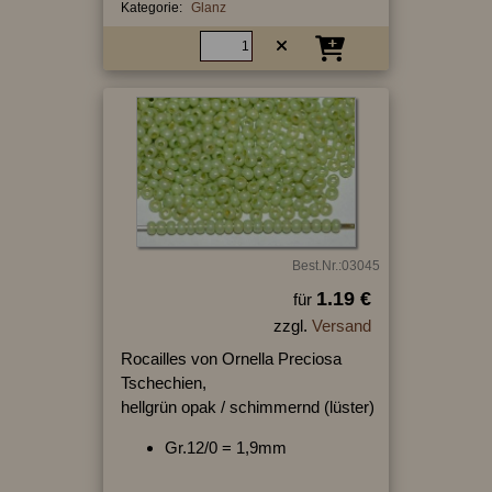
Kategorie:
Glanz
Best.Nr.:03045
1.19 €
für
zzgl.
Versand
Rocailles von Ornella Preciosa
Tschechien,
hellgrün opak / schimmernd (lüster)
Gr.12/0 = 1,9mm