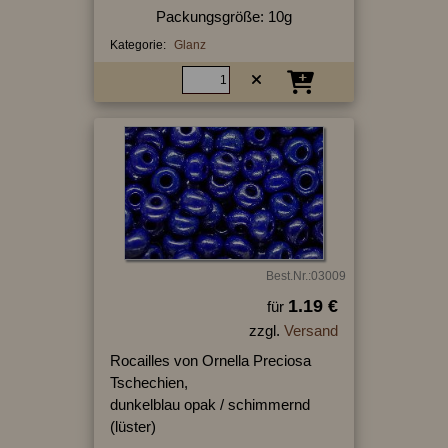
Packungsgröße: 10g
Kategorie:
Glanz
Best.Nr.:03009
1.19 €
für
zzgl.
Versand
Rocailles von Ornella Preciosa
Tschechien,
dunkelblau opak / schimmernd
(lüster)