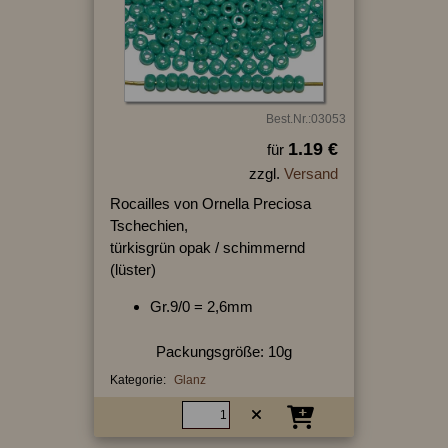
Best.Nr.:03053
1.19 €
für
zzgl.
Versand
Rocailles von Ornella Preciosa
Tschechien,
türkisgrün opak / schimmernd
(lüster)
Gr.9/0 = 2,6mm
Packungsgröße: 10g
Kategorie:
Glanz