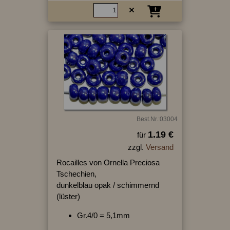
Best.Nr.:03004
1.19 €
für
zzgl.
Versand
Rocailles von Ornella Preciosa
Tschechien,
dunkelblau opak / schimmernd
(lüster)
Gr.4/0 = 5,1mm