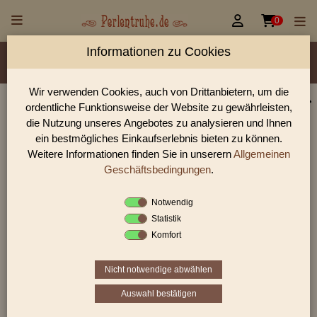


0
Informationen zu Cookies
Material/Glassorte
Sorte/Form
Farbe
Veredelung
Rocailles Größen
Wir verwenden Cookies, auch von Drittanbietern, um die
ordentliche Funktionsweise der Website zu gewährleisten,
Perlen Shop für Rocailles opak Glanz Perlen
die Nutzung unseres Angebotes zu analysieren und Ihnen
In unserem Perlen Shop finden sie zahlreich Rocailles opak
ein bestmögliches Einkaufserlebnis bieten zu können.
Glanz Perlen und viele weiter Glasperlen.
Weitere Informationen finden Sie in unserern
Allgemeinen
Geschäftsbedingungen
.
Notwendig
Sie befinden sich in folgender Kategorie:
Statistik
Rocailles
|
opak
|
Glanz
Komfort
Nicht notwendige abwählen
«
‹
2
3
4
›
»
Auswahl bestätigen