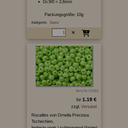
Gr.9/0 = 2,6mm
Packungsgröße: 10g
Kategorie:
Glanz
Best.Nr.:03061
1.19 €
für
zzgl.
Versand
Rocailles von Ornella Preciosa
Tschechien,
lindgrün opak / schimmernd (lüster)