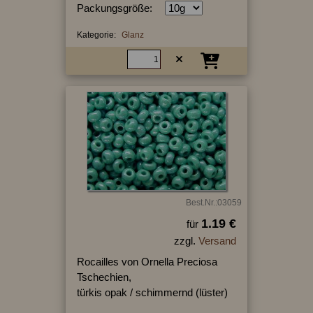
Packungsgröße:
Kategorie:
Glanz
Best.Nr.:03059
1.19 €
für
zzgl.
Versand
Rocailles von Ornella Preciosa
Tschechien,
türkis opak / schimmernd (lüster)