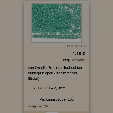
Best.Nr.:03047
1.19 €
für
zzgl.
Versand
von Ornella Preciosa Tschechien
türkisgrün opak / schimmernd
(lüster)
Gr.11/0 = 2,1mm
Packungsgröße: 10g
Kategorie:
Glanz