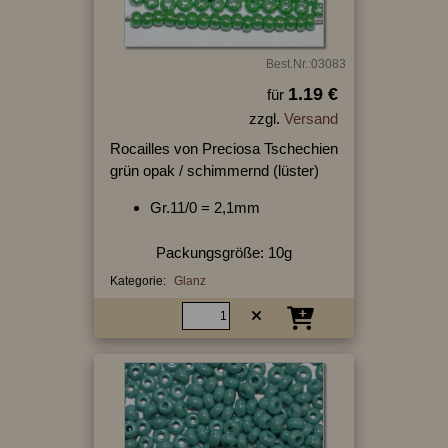
Best.Nr.:03083
1.19 €
für
zzgl.
Versand
Rocailles von Preciosa Tschechien
grün opak / schimmernd (lüster)
Gr.11/0 = 2,1mm
Packungsgröße: 10g
Kategorie:
Glanz