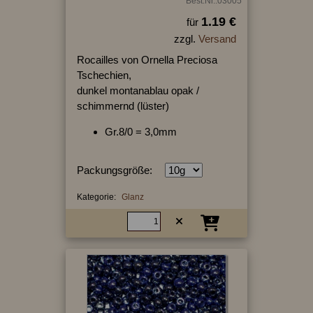
Best.Nr.:03005
1.19 €
für
zzgl.
Versand
Rocailles von Ornella Preciosa
Tschechien,
dunkel montanablau opak /
schimmernd (lüster)
Gr.8/0 = 3,0mm
Packungsgröße:
Kategorie:
Glanz