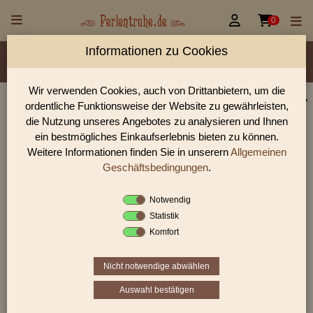


0
Informationen zu Cookies
Material/Glassorte
Sorte/Form
Farbe
Veredelung
Größen
Lochdurchmesser
Wir verwenden Cookies, auch von Drittanbietern, um die
ordentliche Funktionsweise der Website zu gewährleisten,
Perlen Shop für gedrückte Perlen Blüten & Blätter
die Nutzung unseres Angebotes zu analysieren und Ihnen
In unserem Perlen Shop finden sie zahlreich gedrückte Perlen
ein bestmögliches Einkaufserlebnis bieten zu können.
Blüten & Blätter und viele weiter Glasperlen.
Weitere Informationen finden Sie in unserern
Allgemeinen
Geschäftsbedingungen
.
Notwendig
Sie befinden sich in folgender Kategorie:
Statistik
gedrückte Perlen
|
Blüten & Blätter
|
Blüten
Komfort
Nicht notwendige abwählen
«
‹
3
4
5
Auswahl bestätigen