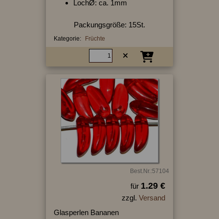
LochØ: ca. 1mm
Packungsgröße: 15St.
Kategorie:
Früchte
Best.Nr.:57104
1.29 €
für
zzgl.
Versand
Glasperlen Bananen