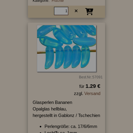
Kategorie:
Früchte
Best.Nr.:57091
1.29 €
für
zzgl.
Versand
Glasperlen Bananen
Opalglas hellblau,
hergestellt in Gablonz / Tschechien
Perlengröße: ca. 17/6/6mm
LochØ: ca. 1mm