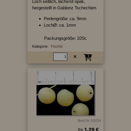
Loch seitlich, lachsrot opak,
hergestellt in Gablonz Tschechien
Perlengröße: ca. 9mm
LochØ: ca. 1mm
Packungsgröße: 10St.
Kategorie:
Früchte
Best.Nr.:50034
1.29 €
für