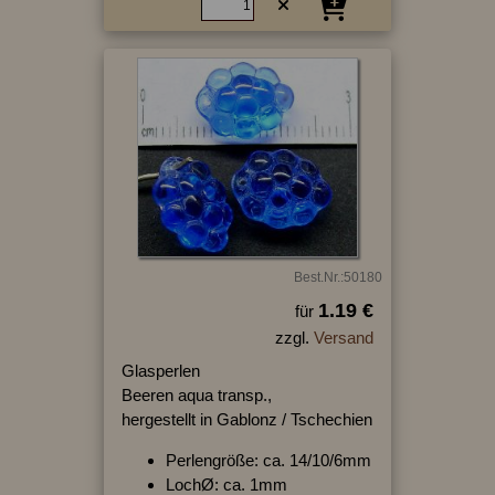
Best.Nr.:50180
1.19 €
für
zzgl.
Versand
Glasperlen
Beeren aqua transp.,
hergestellt in Gablonz / Tschechien
Perlengröße: ca. 14/10/6mm
LochØ: ca. 1mm