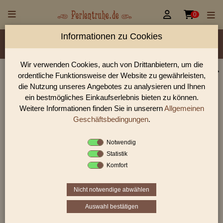


0
Informationen zu Cookies
Material/Glassorte
Sorte/Form
Farbe
Veredelung
Größen
Lochdurchmesser
Wir verwenden Cookies, auch von Drittanbietern, um die
ordentliche Funktionsweise der Website zu gewährleisten,
Perlen Shop für gedrückte Perlen Blüten & Blätter
die Nutzung unseres Angebotes zu analysieren und Ihnen
Früchte
ein bestmögliches Einkaufserlebnis bieten zu können.
Weitere Informationen finden Sie in unserern
Allgemeinen
In unserem Perlen Shop finden sie zahlreich gedrückte Perlen
Blüten & Blätter Früchte und viele weiter Glasperlen.
Geschäftsbedingungen
.
Notwendig
Statistik
Sie befinden sich in folgender Kategorie:
Komfort
gedrückte Perlen
|
Blüten & Blätter
|
Früchte
Nicht notwendige abwählen
Auswahl bestätigen