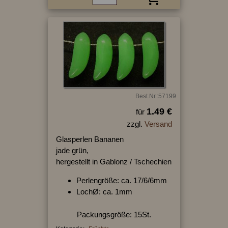
Best.Nr.:57199
1.49 €
für
zzgl.
Versand
Glasperlen Bananen
jade grün,
hergestellt in Gablonz / Tschechien
Perlengröße: ca. 17/6/6mm
LochØ: ca. 1mm
Packungsgröße: 15St.