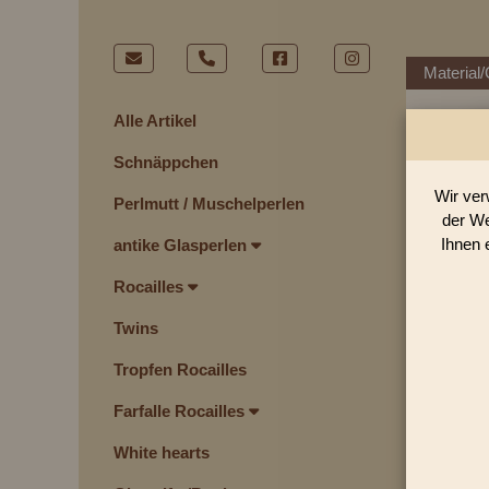
Material/
Alle Artikel
Schnäppchen
Wir ver
Perlmutt / Muschelperlen
der We
Ihnen 
antike Glasperlen
Rocailles
Twins
Tropfen Rocailles
Farfalle Rocailles
White hearts