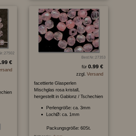
Nr.:27502
Best.Nr.:27353
.99 €
0.99 €
für
ersand
zzgl.
Versand
facettierte Glasperlen
Mischglas rosa kristall,
hechien
hergestellt in Gablonz / Tschechien
Perlengröße: ca. 3mm
LochØ: ca. 1mm
Packungsgröße: 60St.