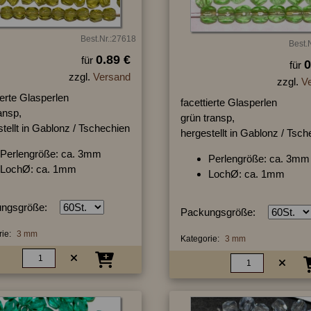
Best.Nr.:27618
Best.
0.89 €
für
0
für
zzgl.
Versand
zzgl.
V
ierte Glasperlen
facettierte Glasperlen
ransp,
grün transp,
tellt in Gablonz / Tschechien
hergestellt in Gablonz / Tsc
Perlengröße: ca. 3mm
Perlengröße: ca. 3mm
LochØ: ca. 1mm
LochØ: ca. 1mm
ngsgröße:
Packungsgröße:
ie:
3 mm
Kategorie:
3 mm