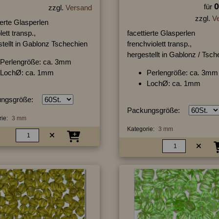
0
für
zzgl.
Versand
zzgl.
V
ierte Glasperlen
lett transp.,
facettierte Glasperlen
tellt in Gablonz Tschechien
frenchviolett transp.,
hergestellt in Gablonz / Tsc
Perlengröße: ca. 3mm
LochØ: ca. 1mm
Perlengröße: ca. 3mm
LochØ: ca. 1mm
ngsgröße:
Packungsgröße:
ie:
3 mm
Kategorie:
3 mm