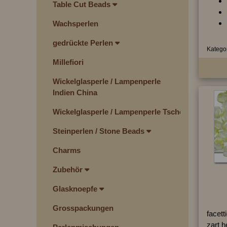
Table Cut Beads
Wachsperlen
gedrückte Perlen
Kategor
Millefiori
Wickelglasperle / Lampenperle
Indien China
Wickelglasperle / Lampenperle Tschechien
Steinperlen / Stone Beads
Charms
Zubehör
Glasknoepfe
Grosspackungen
facett
zart h