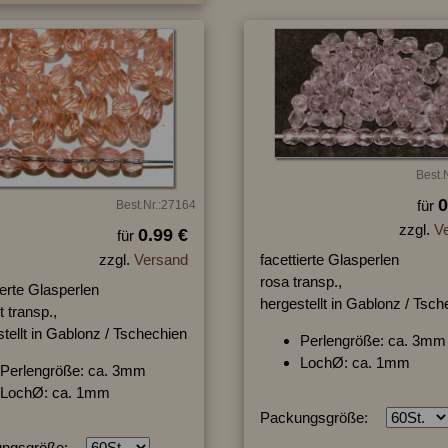
Best.
0
für
Best.Nr.:27164
zzgl.
V
0.99 €
für
zzgl.
Versand
facettierte Glasperlen
rosa transp.,
ierte Glasperlen
hergestellt in Gablonz / Tsc
t transp.,
tellt in Gablonz / Tschechien
Perlengröße: ca. 3mm
LochØ: ca. 1mm
Perlengröße: ca. 3mm
LochØ: ca. 1mm
Packungsgröße:
ngsgröße: