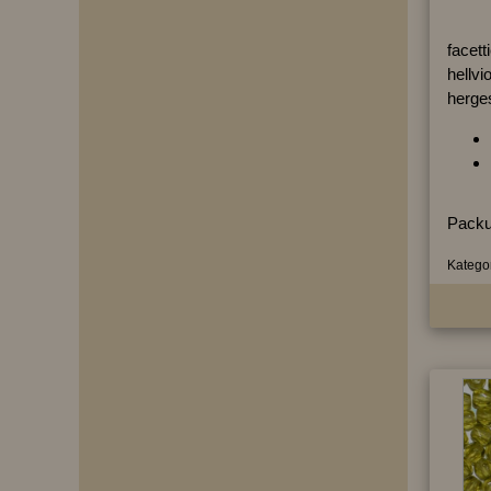
facett
hellvio
herges
Packu
Kategor