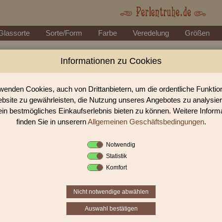
Glassorte
Sorte/Form
Farbe
Veredelung
Größen
Informationen zu Cookies
Perlen Shop für facettierte Glasperlen facet
In unserem Perlen Shop finden sie zahlreich facettierte Glasperlen facettie
wenden Cookies, auch von Drittanbietern, um die ordentliche Funkti
bsite zu gewährleisten, die Nutzung unseres Angebotes zu analysie
ein bestmögliches Einkaufserlebnis bieten zu können. Weitere Inform
Sie befinden sich in folgender K
finden Sie in unserern
Allgemeinen Geschäftsbedingungen
.
facettierte Glasperlen
|
facettiert transparent
|
fa
Notwendig
Statistik
1
2
›
»
Komfort
Nicht notwendige abwählen
Auswahl bestätigen