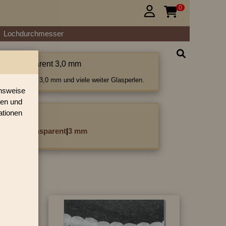
0


Lochdurchmesser
tiert transparent 3,0 mm
rt transparent 3,0 mm und viele weiter Glasperlen.
onsweise
ren und
ationen
ategorie:
cettiert transparent
|
3 mm