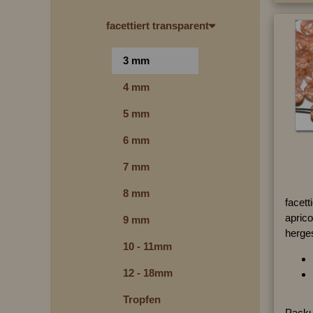
facettiert transparent
3 mm
4 mm
5 mm
6 mm
7 mm
8 mm
facett
aprico
9 mm
herges
10 - 11mm
12 - 18mm
Tropfen
Packu