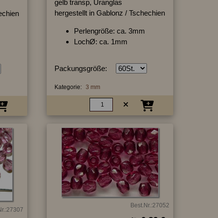
gelb transp, Uranglas
hergestellt in Gablonz / Tschechien
hechien
Perlengröße: ca. 3mm
LochØ: ca. 1mm
Packungsgröße:
Kategorie:
3 mm
Best.Nr.:27052
Nr.:27307