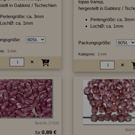
topas transp,
tellt in Gablonz / Tschechien
hergestellt in Gablonz / Tsc
Perlengröße: ca. 3mm
Perlengröße: ca. 3mm
LochØ: ca. 1mm
LochØ: ca. 1mm
ngsgröße:
Packungsgröße:
ie:
3 mm
Kategorie:
3 mm
Best.Nr.:27433
Best.
0.89 €
für