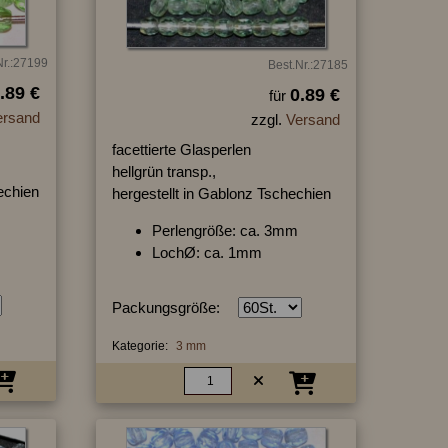
Nr.:27199
Best.Nr.:27185
.89 €
0.89 €
für
ersand
zzgl.
Versand
facettierte Glasperlen
hellgrün transp.,
hechien
hergestellt in Gablonz Tschechien
Perlengröße: ca. 3mm
LochØ: ca. 1mm
Packungsgröße:
Kategorie:
3 mm