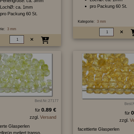
Perlengröße: ca. 3mm
pro Packung 60 St.
LochØ: ca. 1mm
pro Packung 60 St.
Kategorie:
3 mm
ie:
3 mm
Best.Nr.:27177
Best.
0.89 €
für
0
für
zzgl.
Versand
zzgl.
V
ierte Glasperlen
facettierte Glasperlen
ellgrün meliert transp,