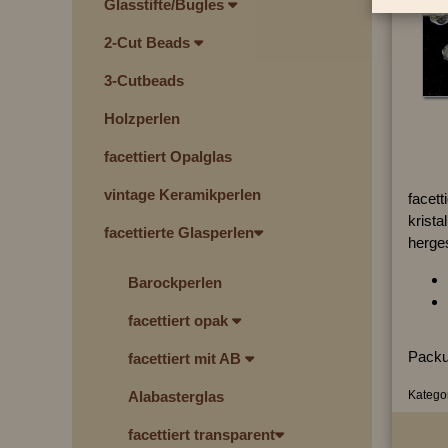
Glasstifte/Bugles
2-Cut Beads
3-Cutbeads
Holzperlen
facettiert Opalglas
vintage Keramikperlen
facett
kristal
facettierte Glasperlen
herges
Barockperlen
facettiert opak
Packu
facettiert mit AB
Kategor
Alabasterglas
facettiert transparent