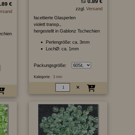
0.89 €
für
.89 €
zzgl.
Versand
ersand
facettierte Glasperlen
violett transp.,
hergestellt in Gablonz Tschechien
hechien
Perlengröße: ca. 3mm
LochØ: ca. 1mm
Packungsgröße:
Kategorie:
3 mm