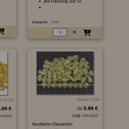
pro Packung 100 St.
Kategorie:
3 mm
Best.Nr.:27181
Nr.:27179
0.99 €
.99 €
für
zzgl.
Versand
ersand
facettierte Glasperlen