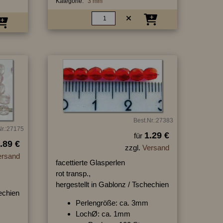
Kategorie:
3 mm
Best.Nr.:27383
Nr.:27175
1.29 €
für
.89 €
zzgl.
Versand
ersand
facettierte Glasperlen
rot transp.,
hergestellt in Gablonz / Tschechien
hechien
Perlengröße: ca. 3mm
LochØ: ca. 1mm