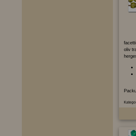
facett
oliv t
herges
Packu
Kategor