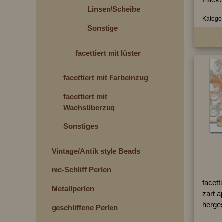
Linsen/Scheiben
Kategor
Sonstige
facettiert mit lüster
facettiert mit Farbeinzug
facettiert mit
Wachsüberzug
Sonstiges
Vintage/Antik style Beads
mc-Schliff Perlen
facett
Metallperlen
zart a
herges
geschliffene Perlen