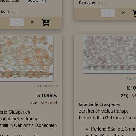
Kategorie:
3 mm
ie:
3 mm
Best.
Best.Nr.:27176
0
für
0.99 €
zzgl.
V
für
zzgl.
Versand
facettierte Glasperlen
zart french violett transp,
ierte Glasperlen
hergestellt in Gablonz / Tsc
pricot meliert transp.,
tellt in Gablonz / Tschechien
Perlengröße: ca. 3mm
LochØ: ca. 1mm