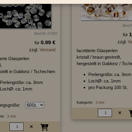
Best.
Best.Nr.:27087
1
für
zzgl.
V
0.99 €
für
zzgl.
Versand
facettierte Glasperlen
kristall / braun gestreift,
ierte Glasperlen
hergestellt in Gablonz / Tsc
l,
tellt in Gablonz / Tschechien
Perlengröße: ca. 3mm
LochØ: ca. 1mm
Perlengröße: ca. 3mm
pro Packung 100 St.
LochØ: ca. 1mm
Kategorie:
3 mm
ngsgröße:
ie:
3 mm