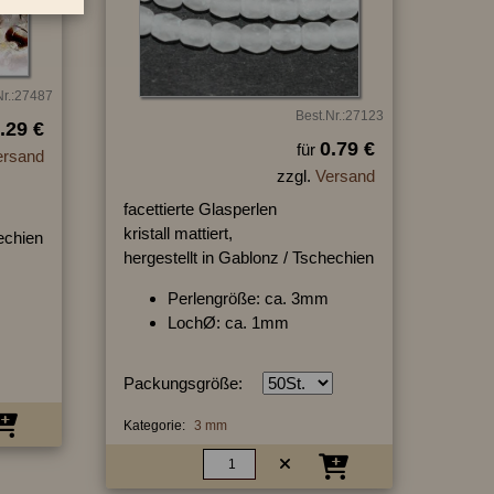
Nr.:27487
Best.Nr.:27123
.29 €
0.79 €
für
ersand
zzgl.
Versand
facettierte Glasperlen
kristall mattiert,
hechien
hergestellt in Gablonz / Tschechien
Perlengröße: ca. 3mm
LochØ: ca. 1mm
Packungsgröße:
Kategorie:
3 mm