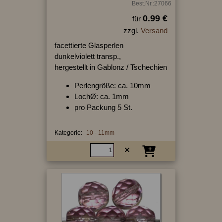
Best.Nr.:27066
0.99 €
für
zzgl.
Versand
facettierte Glasperlen
dunkelviolett transp.,
hergestellt in Gablonz / Tschechien
Perlengröße: ca. 10mm
LochØ: ca. 1mm
pro Packung 5 St.
Kategorie:
10 - 11mm