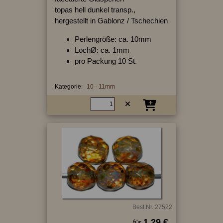
topas hell dunkel transp.,
hergestellt in Gablonz / Tschechien
Perlengröße: ca. 10mm
LochØ: ca. 1mm
pro Packung 10 St.
Kategorie:
10 - 11mm
Best.Nr.:27522
1.29 €
für