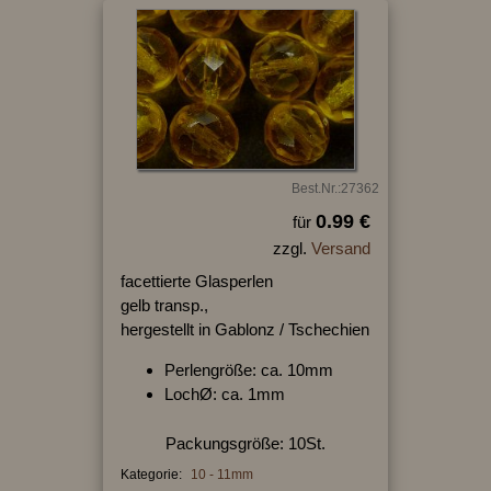
Best.Nr.:27362
0.99 €
für
zzgl.
Versand
facettierte Glasperlen
gelb transp.,
hergestellt in Gablonz / Tschechien
Perlengröße: ca. 10mm
LochØ: ca. 1mm
Packungsgröße: 10St.
Kategorie:
10 - 11mm