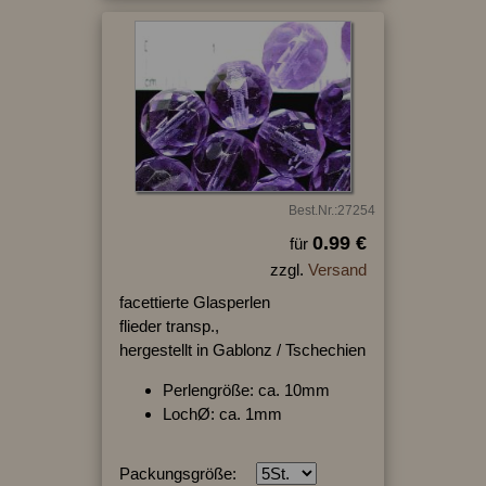
Best.Nr.:27254
0.99 €
für
zzgl.
Versand
facettierte Glasperlen
flieder transp.,
hergestellt in Gablonz / Tschechien
Perlengröße: ca. 10mm
LochØ: ca. 1mm
Packungsgröße: