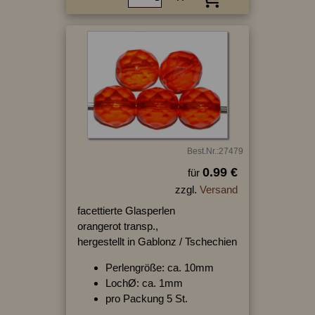
Best.Nr.:27479
0.99 €
für
zzgl.
Versand
facettierte Glasperlen
orangerot transp.,
hergestellt in Gablonz / Tschechien
Perlengröße: ca. 10mm
LochØ: ca. 1mm
pro Packung 5 St.