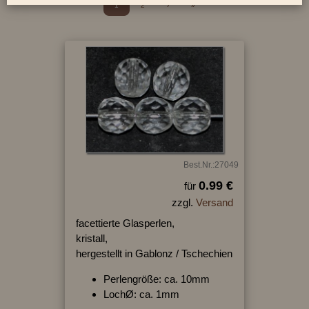
1
2
›
»
Best.Nr.:27049
0.99 €
für
zzgl.
Versand
facettierte Glasperlen,
kristall,
hergestellt in Gablonz / Tschechien
Perlengröße: ca. 10mm
LochØ: ca. 1mm