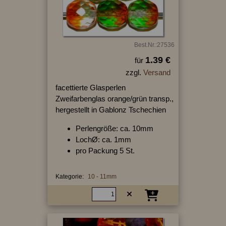
Best.Nr.:27536
1.39 €
für
zzgl.
Versand
facettierte Glasperlen
Zweifarbenglas orange/grün transp.,
hergestellt in Gablonz Tschechien
Perlengröße: ca. 10mm
LochØ: ca. 1mm
pro Packung 5 St.
Kategorie:
10 - 11mm