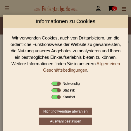


0
Informationen zu Cookies
Material/Glassorte
Sorte/Form
Farbe
Veredelung
Größen
Lochdurchmesser
Wir verwenden Cookies, auch von Drittanbietern, um die
ordentliche Funktionsweise der Website zu gewährleisten,
Perlen Shop für facettierte Glasperlen facettiert
die Nutzung unseres Angebotes zu analysieren und Ihnen
transparent 10,0 mm
ein bestmögliches Einkaufserlebnis bieten zu können.
Weitere Informationen finden Sie in unserern
Allgemeinen
In unserem Perlen Shop finden sie zahlreich facettierte
Glasperlen facettiert transparent 10,0 mm und viele weiter
Geschäftsbedingungen
.
Glasperlen.
Notwendig
Statistik
Komfort
Sie befinden sich in folgender Kategorie:
facettierte Glasperlen
|
facettiert transparent
|
facettiert
transparent
|
10 - 11mm
Nicht notwendige abwählen
Auswahl bestätigen