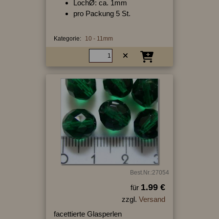
LochØ: ca. 1mm
pro Packung 5 St.
Kategorie:
10 - 11mm
Best.Nr.:27054
1.99 €
für
zzgl.
Versand
facettierte Glasperlen