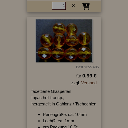
Best.Nr.:27485
0.99 €
für
zzgl.
Versand
facettierte Glasperlen
topas hell transp.,
hergestellt in Gablonz / Tschechien
Perlengröße: ca. 10mm
LochØ: ca. 1mm
pro Packung 10 St.