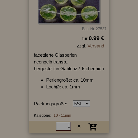
Best.Nr.:27537
0.99 €
für
zzgl.
Versand
facettierte Glasperlen
neongelb transp.,
hergestellt in Gablonz / Tschechien
Perlengröße: ca. 10mm
LochØ: ca. 1mm
Packungsgröße:
Kategorie:
10 - 11mm