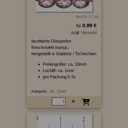
Best.Nr.:27146
0.99 €
für
zzgl.
Versand
facettierte Glasperlen
frenchviolett transp.,
hergestellt in Gablonz / Tschechien
Perlengröße: ca. 10mm
LochØ: ca. 1mm
pro Packung 5 St.
Kategorie:
10 - 11mm