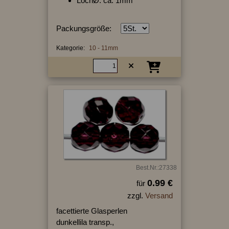
LochØ: ca. 1mm
Packungsgröße:
Kategorie:
10 - 11mm
Best.Nr.:27338
0.99 €
für
zzgl.
Versand
facettierte Glasperlen
dunkellila transp.,