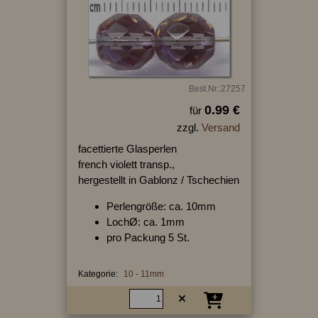
Best.Nr.:27257
0.99 €
für
zzgl.
Versand
facettierte Glasperlen
french violett transp.,
hergestellt in Gablonz / Tschechien
Perlengröße: ca. 10mm
LochØ: ca. 1mm
pro Packung 5 St.
Kategorie:
10 - 11mm