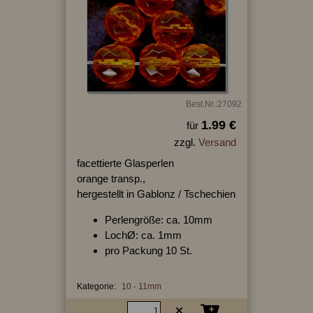
Best.Nr.:27092
1.99 €
für
zzgl.
Versand
facettierte Glasperlen
orange transp.,
hergestellt in Gablonz / Tschechien
Perlengröße: ca. 10mm
LochØ: ca. 1mm
pro Packung 10 St.
Kategorie:
10 - 11mm