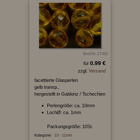
Best.Nr.:27362
0.99 €
für
zzgl.
Versand
facettierte Glasperlen
gelb transp.,
hergestellt in Gablonz / Tschechien
Perlengröße: ca. 10mm
LochØ: ca. 1mm
Packungsgröße: 10St.
Kategorie:
10 - 11mm