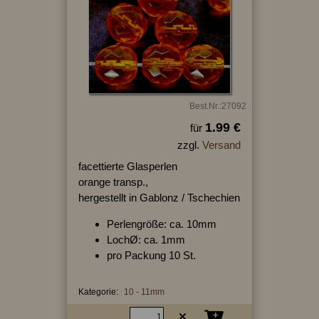
Best.Nr.:27092
1.99 €
für
zzgl.
Versand
facettierte Glasperlen
orange transp.,
hergestellt in Gablonz / Tschechien
Perlengröße: ca. 10mm
LochØ: ca. 1mm
pro Packung 10 St.
Kategorie:
10 - 11mm