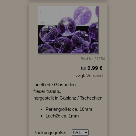
Best.Nr.:27254
0.99 €
für
zzgl.
Versand
facettierte Glasperlen
flieder transp.,
hergestellt in Gablonz / Tschechien
Perlengröße: ca. 10mm
LochØ: ca. 1mm
Packungsgröße: