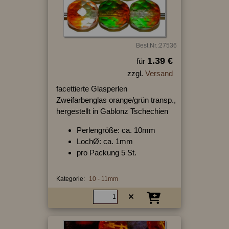
Best.Nr.:27536
1.39 €
für
zzgl.
Versand
facettierte Glasperlen
Zweifarbenglas orange/grün transp.,
hergestellt in Gablonz Tschechien
Perlengröße: ca. 10mm
LochØ: ca. 1mm
pro Packung 5 St.
Kategorie:
10 - 11mm