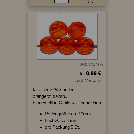
Best.Nr.:27479
0.99 €
für
zzgl.
Versand
facettierte Glasperlen
orangerot transp.,
hergestellt in Gablonz / Tschechien
Perlengröße: ca. 10mm
LochØ: ca. 1mm
pro Packung 5 St.