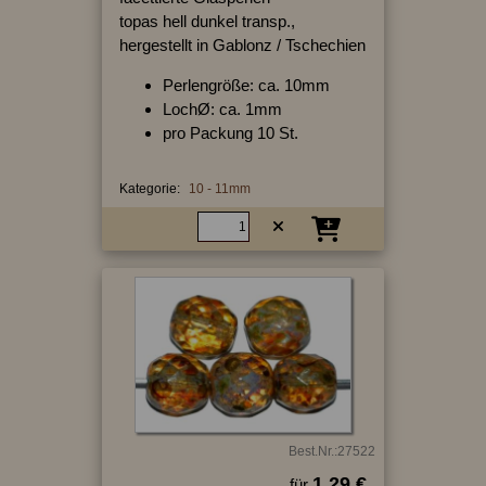
topas hell dunkel transp.,
hergestellt in Gablonz / Tschechien
Perlengröße: ca. 10mm
LochØ: ca. 1mm
pro Packung 10 St.
Kategorie:
10 - 11mm
Best.Nr.:27522
1.29 €
für