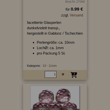
Best.Nr.:27066
0.99 €
für
zzgl.
Versand
facettierte Glasperlen
dunkelviolett transp.,
hergestellt in Gablonz / Tschechien
Perlengröße: ca. 10mm
LochØ: ca. 1mm
pro Packung 5 St.
Kategorie:
10 - 11mm