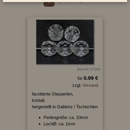
1
2
›
»
Best.Nr.:27049
0.99 €
für
zzgl.
Versand
facettierte Glasperlen,
kristall,
hergestellt in Gablonz / Tschechien
Perlengröße: ca. 10mm
LochØ: ca. 1mm