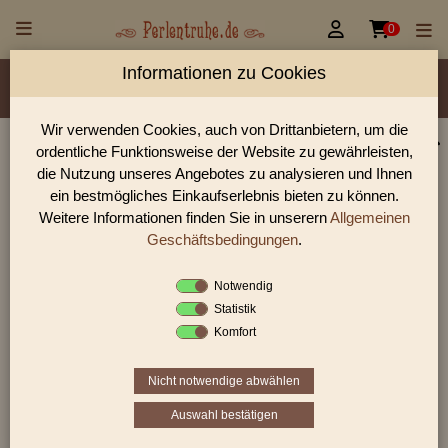


0
Informationen zu Cookies
Material/Glassorte
Sorte/Form
Farbe
Veredelung
Größen
Lochdurchmesser
Wir verwenden Cookies, auch von Drittanbietern, um die
ordentliche Funktionsweise der Website zu gewährleisten,
Perlen Shop für facettierte Glasperlen facettiert
die Nutzung unseres Angebotes zu analysieren und Ihnen
transparent 10,0 mm
ein bestmögliches Einkaufserlebnis bieten zu können.
Weitere Informationen finden Sie in unserern
Allgemeinen
In unserem Perlen Shop finden sie zahlreich facettierte
Glasperlen facettiert transparent 10,0 mm und viele weiter
Geschäftsbedingungen
.
Glasperlen.
Notwendig
Statistik
Komfort
Sie befinden sich in folgender Kategorie:
facettierte Glasperlen
|
facettiert transparent
|
facettiert
transparent
|
10 - 11mm
Nicht notwendige abwählen
Auswahl bestätigen