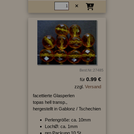
Best.Nr.:27485
0.99 €
für
zzgl.
Versand
facettierte Glasperlen
topas hell transp.,
hergestellt in Gablonz / Tschechien
Perlengröße: ca. 10mm
LochØ: ca. 1mm
pro Packung 10 St.