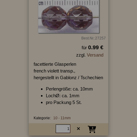
Best.Nr.:27257
0.99 €
für
zzgl.
Versand
facettierte Glasperlen
french violett transp.,
hergestellt in Gablonz / Tschechien
Perlengröße: ca. 10mm
LochØ: ca. 1mm
pro Packung 5 St.
Kategorie:
10 - 11mm