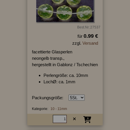
Best.Nr.:27537
0.99 €
für
zzgl.
Versand
facettierte Glasperlen
neongelb transp.,
hergestellt in Gablonz / Tschechien
Perlengröße: ca. 10mm
LochØ: ca. 1mm
Packungsgröße:
Kategorie:
10 - 11mm