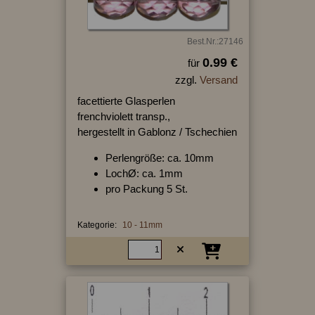
Best.Nr.:27146
0.99 €
für
zzgl.
Versand
facettierte Glasperlen
frenchviolett transp.,
hergestellt in Gablonz / Tschechien
Perlengröße: ca. 10mm
LochØ: ca. 1mm
pro Packung 5 St.
Kategorie:
10 - 11mm