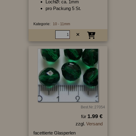
LochØ: ca. 1mm
pro Packung 5 St.
Kategorie:
10 - 11mm
Best.Nr.:27054
1.99 €
für
zzgl.
Versand
facettierte Glasperlen