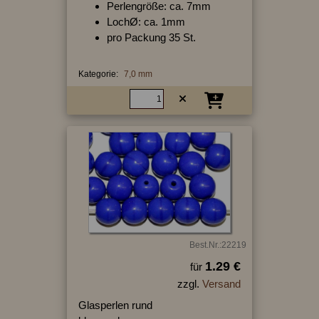
Perlengröße: ca. 7mm
LochØ: ca. 1mm
pro Packung 35 St.
Kategorie:
7,0 mm
Best.Nr.:22219
1.29 €
für
zzgl.
Versand
Glasperlen rund