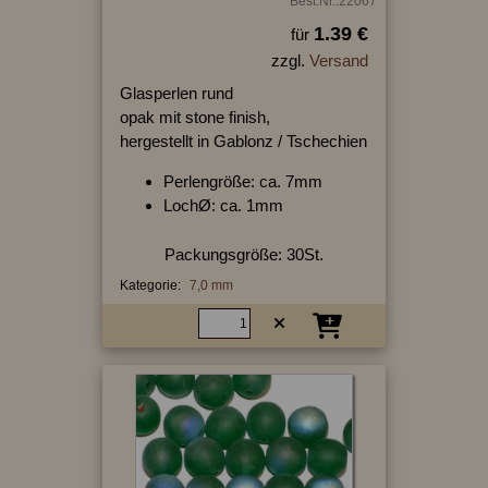
Best.Nr.:22067
1.39 €
für
zzgl.
Versand
Glasperlen rund
opak mit stone finish,
hergestellt in Gablonz / Tschechien
Perlengröße: ca. 7mm
LochØ: ca. 1mm
Packungsgröße: 30St.
Kategorie:
7,0 mm