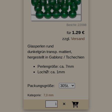
Best.Nr.:22098
1.29 €
für
zzgl.
Versand
Glasperlen rund
dunkelgrün transp. mattiert,
hergestellt in Gablonz / Tschechien
Perlengröße: ca. 7mm
LochØ: ca. 1mm
Packungsgröße:
Kategorie:
7,0 mm