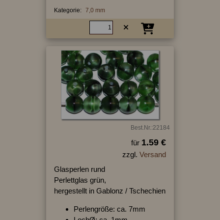
Kategorie:
7,0 mm
Best.Nr.:22184
1.59 €
für
zzgl.
Versand
Glasperlen rund
Perlettglas grün,
hergestellt in Gablonz / Tschechien
Perlengröße: ca. 7mm
LochØ: ca. 1mm