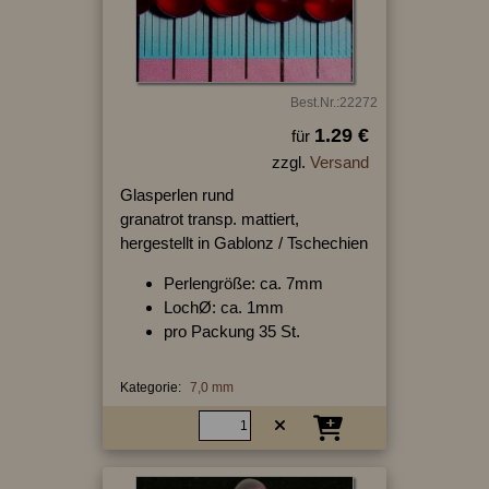
Best.Nr.:22272
1.29 €
für
zzgl.
Versand
Glasperlen rund
granatrot transp. mattiert,
hergestellt in Gablonz / Tschechien
Perlengröße: ca. 7mm
LochØ: ca. 1mm
pro Packung 35 St.
Kategorie:
7,0 mm