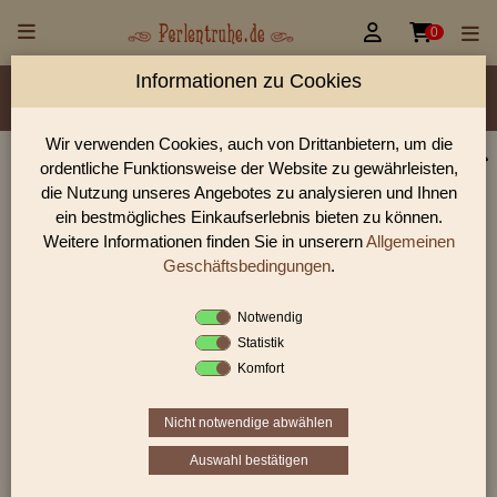


0
Informationen zu Cookies
Material/Glassorte
Sorte/Form
Farbe
Veredelung
Größen
Lochdurchmesser
Wir verwenden Cookies, auch von Drittanbietern, um die
ordentliche Funktionsweise der Website zu gewährleisten,
Perlen Shop für gedrückte Perlen runde 7,0 mm
die Nutzung unseres Angebotes zu analysieren und Ihnen
In unserem Perlen Shop finden sie zahlreich gedrückte Perlen
ein bestmögliches Einkaufserlebnis bieten zu können.
runde 7,0 mm und viele weiter Glasperlen.
Weitere Informationen finden Sie in unserern
Allgemeinen
Geschäftsbedingungen
.
Notwendig
Sie befinden sich in folgender Kategorie:
Statistik
gedrückte Perlen
|
runde Perlen
|
7,0 mm
Komfort
Nicht notwendige abwählen
1
2
›
»
Auswahl bestätigen