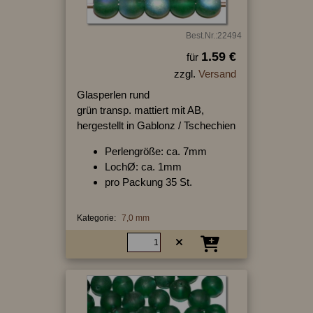
Best.Nr.:22494
1.59 €
für
zzgl.
Versand
Glasperlen rund
grün transp. mattiert mit AB,
hergestellt in Gablonz / Tschechien
Perlengröße: ca. 7mm
LochØ: ca. 1mm
pro Packung 35 St.
Kategorie:
7,0 mm