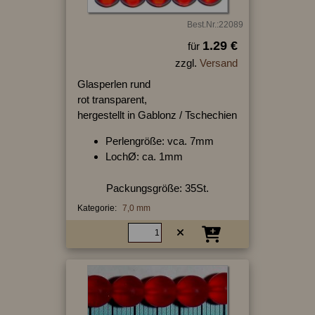
Best.Nr.:22089
1.29 €
für
zzgl.
Versand
Glasperlen rund
rot transparent,
hergestellt in Gablonz / Tschechien
Perlengröße: vca. 7mm
LochØ: ca. 1mm
Packungsgröße: 35St.
Kategorie:
7,0 mm