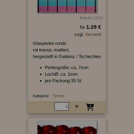
Best.Nr.:22211
1.29 €
für
zzgl.
Versand
Glasperlen runds
rot transp. mattiert,
hergestellt in Gablonz / Tschechien
Perlengröße: ca. 7mm
LochØ: ca. 1mm
pro Packung 35 St.
Kategorie:
7,0 mm