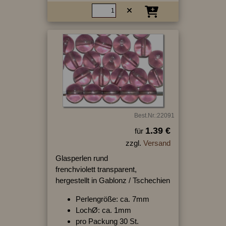
Best.Nr.:22091
1.39 €
für
zzgl.
Versand
Glasperlen rund
frenchviolett transparent,
hergestellt in Gablonz / Tschechien
Perlengröße: ca. 7mm
LochØ: ca. 1mm
pro Packung 30 St.