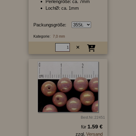
Perlengröße: ca. 7mm
LochØ: ca. 1mm
Packungsgröße:
Kategorie:
7,0 mm
Best.Nr.:22451
1.59 €
für
zzgl.
Versand