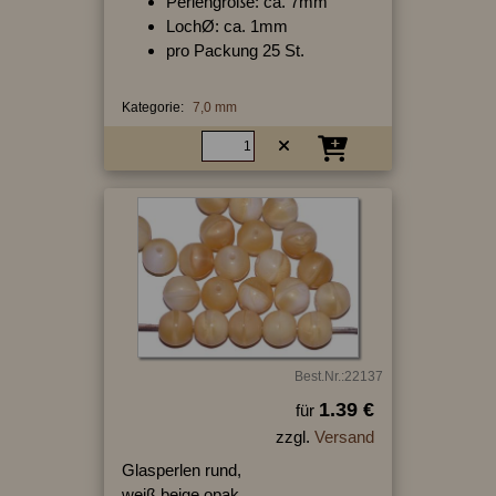
Perlengröße: ca. 7mm
LochØ: ca. 1mm
pro Packung 25 St.
Kategorie:
7,0 mm
Best.Nr.:22137
1.39 €
für
zzgl.
Versand
Glasperlen rund,
weiß beige opak,