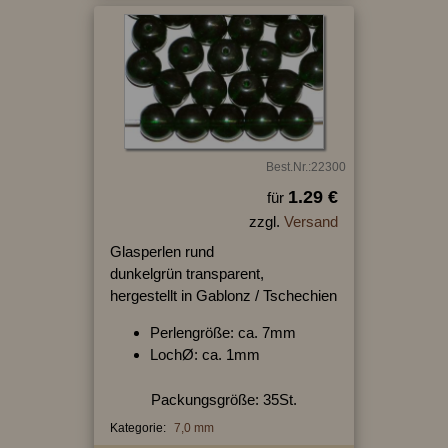
Best.Nr.:22300
1.29 €
für
zzgl.
Versand
Glasperlen rund
dunkelgrün transparent,
hergestellt in Gablonz / Tschechien
Perlengröße: ca. 7mm
LochØ: ca. 1mm
Packungsgröße: 35St.
Kategorie:
7,0 mm