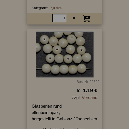
Kategorie:
7,0 mm
Best.Nr.:22322
1.19 €
für
zzgl.
Versand
Glasperlen rund
elfenbein opak,
hergestellt in Gablonz / Tschechien