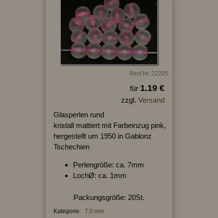
Best.Nr.:22205
1.19 €
für
zzgl.
Versand
Glasperlen rund
kristall mattiert mit Farbeinzug pink,
hergestellt um 1950 in Gablonz
Tschechien
Perlengröße: ca. 7mm
LochØ: ca. 1mm
Packungsgröße: 20St.
Kategorie:
7,0 mm