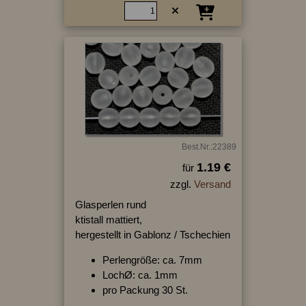
Best.Nr.:22389
1.19 €
für
zzgl.
Versand
Glasperlen rund
ktistall mattiert,
hergestellt in Gablonz / Tschechien
Perlengröße: ca. 7mm
LochØ: ca. 1mm
pro Packung 30 St.