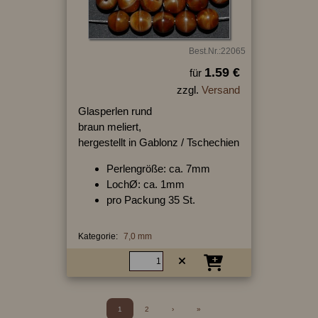
Best.Nr.:22065
1.59 €
für
zzgl.
Versand
Glasperlen rund
braun meliert,
hergestellt in Gablonz / Tschechien
Perlengröße: ca. 7mm
LochØ: ca. 1mm
pro Packung 35 St.
Kategorie:
7,0 mm
1
2
›
»