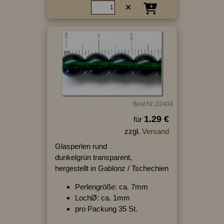
Best.Nr.:22404
1.29 €
für
zzgl.
Versand
Glasperlen rund
dunkelgrün transparent,
hergestellt in Gablonz / Tschechien
Perlengröße: ca. 7mm
LochØ: ca. 1mm
pro Packung 35 St.