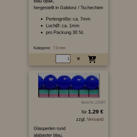
blau opak,
hergestellt in Gablonz / Tschechien
Perlengröße: ca. 7mm
LochØ: ca. 1mm
pro Packung 30 St.
Kategorie:
7,0 mm
Best.Nr.:22097
1.29 €
für
zzgl.
Versand
Glasperlen rund
alabaster blau,