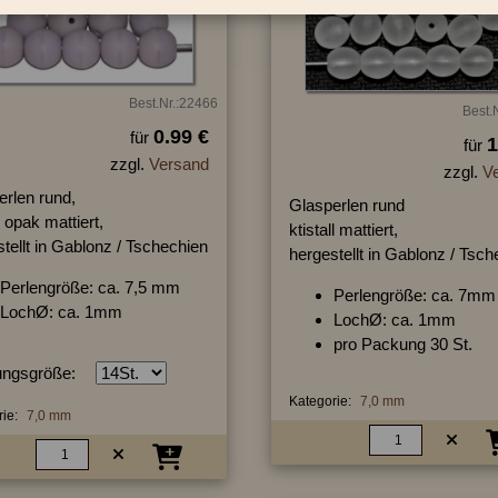
Best.Nr.:22466
Best.
0.99 €
für
1
für
zzgl.
Versand
zzgl.
V
erlen rund,
Glasperlen rund
opak mattiert,
ktistall mattiert,
tellt in Gablonz / Tschechien
hergestellt in Gablonz / Tsc
Perlengröße: ca. 7,5 mm
Perlengröße: ca. 7mm
LochØ: ca. 1mm
LochØ: ca. 1mm
pro Packung 30 St.
ngsgröße:
Kategorie:
7,0 mm
ie:
7,0 mm