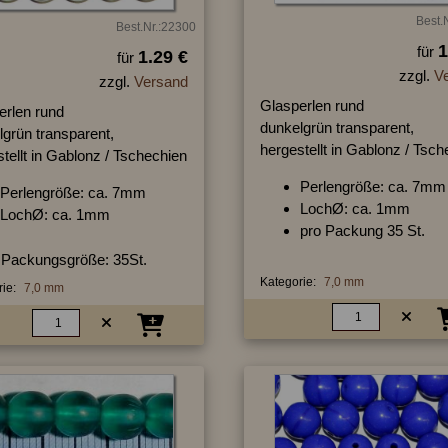
Best.
Best.Nr.:22300
1
für
1.29 €
für
zzgl.
V
zzgl.
Versand
Glasperlen rund
erlen rund
dunkelgrün transparent,
lgrün transparent,
hergestellt in Gablonz / Tsc
tellt in Gablonz / Tschechien
Perlengröße: ca. 7mm
Perlengröße: ca. 7mm
LochØ: ca. 1mm
LochØ: ca. 1mm
pro Packung 35 St.
Packungsgröße: 35St.
Kategorie:
7,0 mm
ie:
7,0 mm