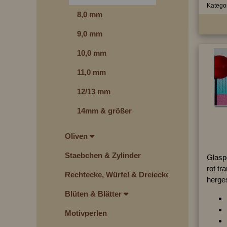
Kategor
8,0 mm
9,0 mm
10,0 mm
11,0 mm
12/13 mm
14mm & größer
Oliven
Staebchen & Zylinder
Glasp
rot tr
Rechtecke, Würfel & Dreiecke
herges
Blüten & Blätter
Motivperlen