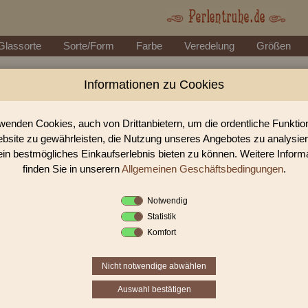
Glassorte
Sorte/Form
Farbe
Veredelung
Größen
Informationen zu Cookies
Perlen Shop für gedrückte Perlen
In unserem Perlen Shop finden sie zahlreich gedrückte Perlen ru
wenden Cookies, auch von Drittanbietern, um die ordentliche Funkti
bsite zu gewährleisten, die Nutzung unseres Angebotes zu analysie
ein bestmögliches Einkaufserlebnis bieten zu können. Weitere Inform
Sie befinden sich in folgender K
finden Sie in unserern
Allgemeinen Geschäftsbedingungen
.
gedrückte Perlen
|
runde Perle
Notwendig
Statistik
1
2
›
»
Komfort
Nicht notwendige abwählen
Auswahl bestätigen