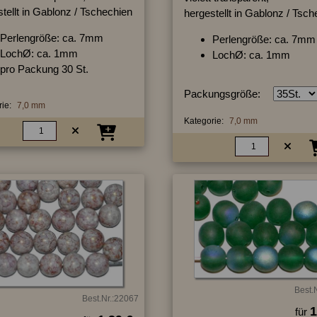
tellt in Gablonz / Tschechien
hergestellt in Gablonz / Tsc
Perlengröße: ca. 7mm
Perlengröße: ca. 7mm
LochØ: ca. 1mm
LochØ: ca. 1mm
pro Packung 30 St.
Packungsgröße:
ie:
7,0 mm
Kategorie:
7,0 mm
Best.
Best.Nr.:22067
1
für