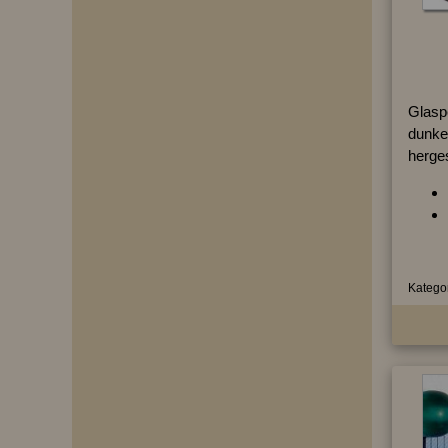
Glasp
dunke
herges
Kategor