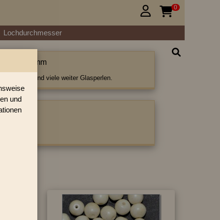
0


Lochdurchmesser
 runde 7,0 mm
nde 7,0 mm und viele weiter Glasperlen.
onsweise
ren und
ationen
ategorie:
n
|
7,0 mm