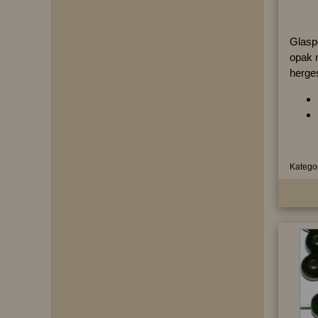
Glasp
opak m
herges
Kategor