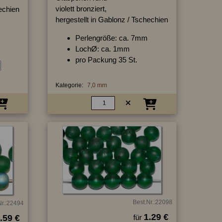
violett bronziert,
hechien
hergestellt in Gablonz / Tschechien
Perlengröße: ca. 7mm
LochØ: ca. 1mm
pro Packung 35 St.
Kategorie:
7,0 mm
Best.Nr.:22098
Nr.:22494
1.29 €
.59 €
für