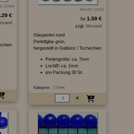
Nr.:22404
Best.Nr.:22184
.29 €
1.59 €
für
ersand
zzgl.
Versand
Glasperlen rund
Perlettglas grün,
hechien
hergestellt in Gablonz / Tschechien
Perlengröße: ca. 7mm
LochØ: ca. 1mm
pro Packung 30 St.
Kategorie:
7,0 mm