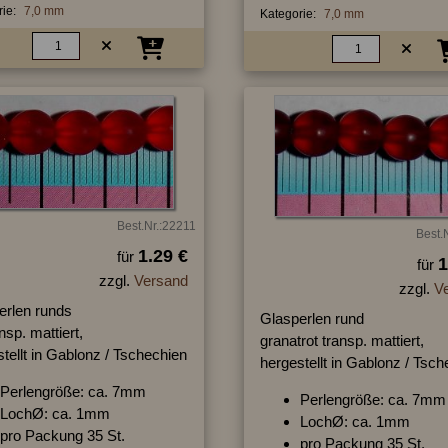
ie:
7,0 mm
Kategorie:
7,0 mm
Best.Nr.:22211
Best.
1.29 €
für
1
für
zzgl.
Versand
zzgl.
V
erlen runds
Glasperlen rund
ansp. mattiert,
granatrot transp. mattiert,
tellt in Gablonz / Tschechien
hergestellt in Gablonz / Tsc
Perlengröße: ca. 7mm
Perlengröße: ca. 7mm
LochØ: ca. 1mm
LochØ: ca. 1mm
pro Packung 35 St.
pro Packung 35 St.