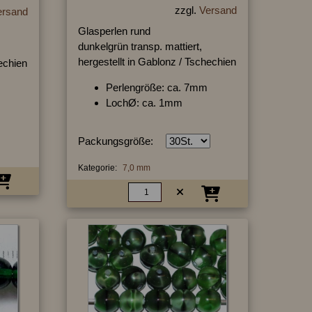
zzgl.
Versand
ersand
Glasperlen rund
dunkelgrün transp. mattiert,
hergestellt in Gablonz / Tschechien
hechien
Perlengröße: ca. 7mm
LochØ: ca. 1mm
Packungsgröße:
Kategorie:
7,0 mm