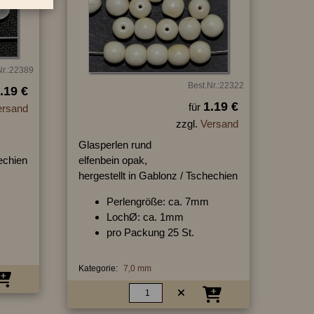
Nr.:22389
Best.Nr.:22322
.19 €
1.19 €
für
ersand
zzgl.
Versand
Glasperlen rund
hechien
elfenbein opak,
hergestellt in Gablonz / Tschechien
Perlengröße: ca. 7mm
LochØ: ca. 1mm
pro Packung 25 St.
Kategorie:
7,0 mm