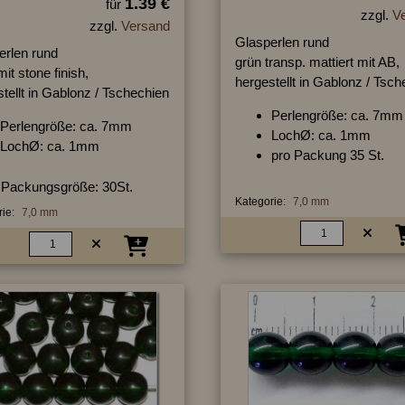
1.39 €
für
zzgl.
V
zzgl.
Versand
Glasperlen rund
erlen rund
grün transp. mattiert mit AB,
it stone finish,
hergestellt in Gablonz / Tsc
tellt in Gablonz / Tschechien
Perlengröße: ca. 7mm
Perlengröße: ca. 7mm
LochØ: ca. 1mm
LochØ: ca. 1mm
pro Packung 35 St.
Packungsgröße: 30St.
Kategorie:
7,0 mm
ie:
7,0 mm