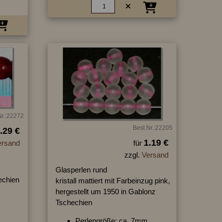
Nr.:22272
Best.Nr.:22205
.29 €
1.19 €
ersand
für
zzgl.
Versand
Glasperlen rund
hechien
kristall mattiert mit Farbeinzug pink,
hergestellt um 1950 in Gablonz
Tschechien
Perlengröße: ca. 7mm