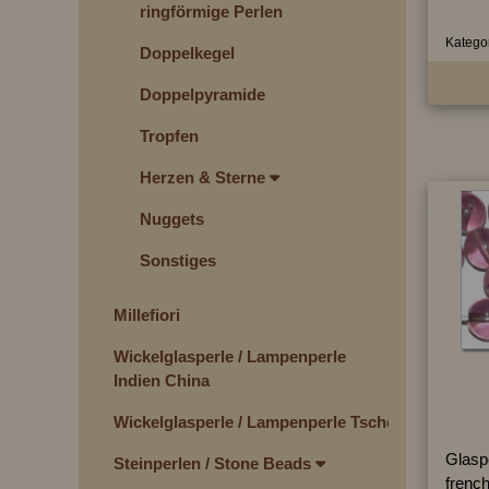
ringförmige Perlen
Kategor
Doppelkegel
Doppelpyramide
Tropfen
Herzen & Sterne
Nuggets
Sonstiges
Millefiori
Wickelglasperle / Lampenperle
Indien China
Wickelglasperle / Lampenperle Tschechien
Glasp
Steinperlen / Stone Beads
french