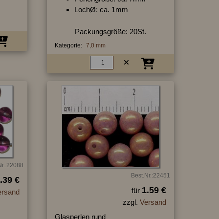
LochØ: ca. 1mm
Packungsgröße: 20St.
Kategorie:
7,0 mm
Nr.:22088
Best.Nr.:22451
.39 €
1.59 €
für
ersand
zzgl.
Versand
Glasperlen rund