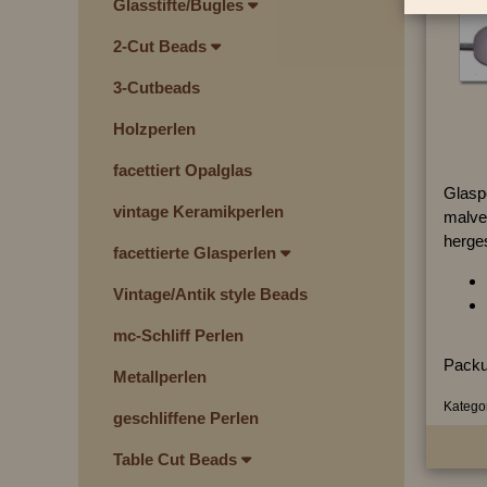
Glasstifte/Bugles
2-Cut Beads
3-Cutbeads
Holzperlen
facettiert Opalglas
Glasp
vintage Keramikperlen
malve 
herges
facettierte Glasperlen
Vintage/Antik style Beads
mc-Schliff Perlen
Packu
Metallperlen
Kategor
geschliffene Perlen
Table Cut Beads