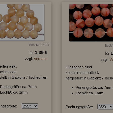
Best.Nr.:22137
Best.
1.39 €
für
1
für
zzgl.
Versand
zzgl.
V
erlen rund,
Glasperlen rund
beige opak,
kristall rosa mattiert,
tellt in Gablonz / Tschechien
hergestellt in Gablonz / Tsc
Perlengröße: ca. 7mm
Perlengröße: ca. 7mm
LochØ: ca. 1mm
LochØ: ca. 1mm
ngsgröße:
Packungsgröße: