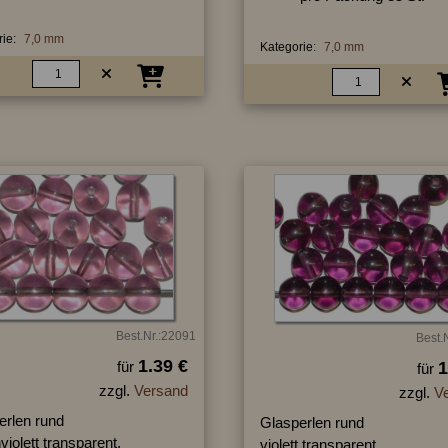
ie:
7,0 mm
Kategorie:
7,0 mm
Best.Nr.:22091
Best.
1.39 €
für
1
für
zzgl.
Versand
zzgl.
V
erlen rund
Glasperlen rund
violett transparent,
violett transparent,