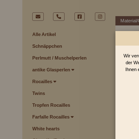
Material/
Alle Artikel
Schnäppchen
Wir ver
Perlmutt / Muschelperlen
der We
Ihnen 
antike Glasperlen
Rocailles
Twins
Tropfen Rocailles
Farfalle Rocailles
White hearts