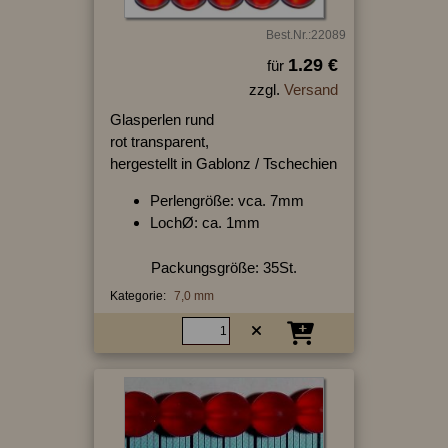
Best.Nr.:22089
1.29 €
für
zzgl.
Versand
Glasperlen rund
rot transparent,
hergestellt in Gablonz / Tschechien
Perlengröße: vca. 7mm
LochØ: ca. 1mm
Packungsgröße: 35St.
Kategorie:
7,0 mm