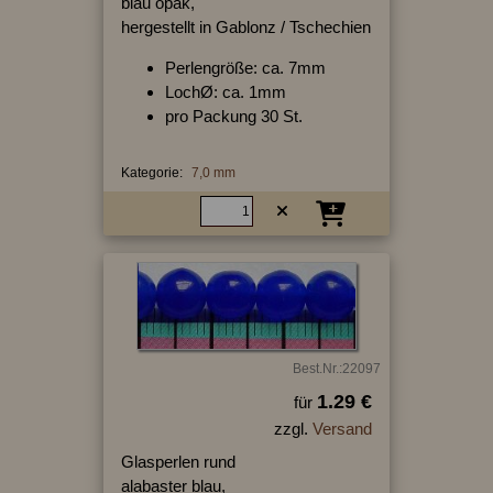
blau opak,
hergestellt in Gablonz / Tschechien
Perlengröße: ca. 7mm
LochØ: ca. 1mm
pro Packung 30 St.
Kategorie:
7,0 mm
Best.Nr.:22097
1.29 €
für
zzgl.
Versand
Glasperlen rund
alabaster blau,