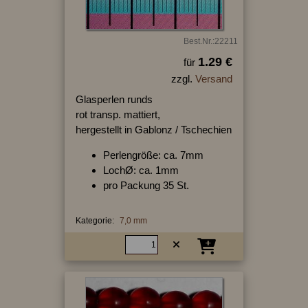
Best.Nr.:22211
1.29 €
für
zzgl.
Versand
Glasperlen runds
rot transp. mattiert,
hergestellt in Gablonz / Tschechien
Perlengröße: ca. 7mm
LochØ: ca. 1mm
pro Packung 35 St.
Kategorie:
7,0 mm