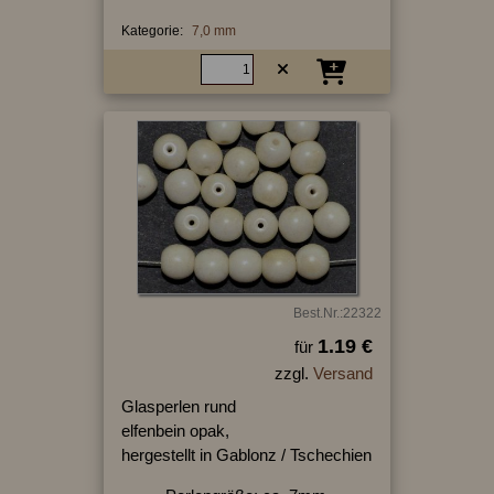
Kategorie:
7,0 mm
Best.Nr.:22322
1.19 €
für
zzgl.
Versand
Glasperlen rund
elfenbein opak,
hergestellt in Gablonz / Tschechien