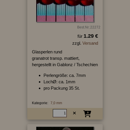
Best.Nr.:22272
1.29 €
für
zzgl.
Versand
Glasperlen rund
granatrot transp. mattiert,
hergestellt in Gablonz / Tschechien
Perlengröße: ca. 7mm
LochØ: ca. 1mm
pro Packung 35 St.
Kategorie:
7,0 mm