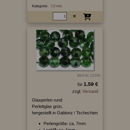
Kategorie:
7,0 mm
Best.Nr.:22184
1.59 €
für
zzgl.
Versand
Glasperlen rund
Perlettglas grün,
hergestellt in Gablonz / Tschechien
Perlengröße: ca. 7mm
LochØ: ca. 1mm