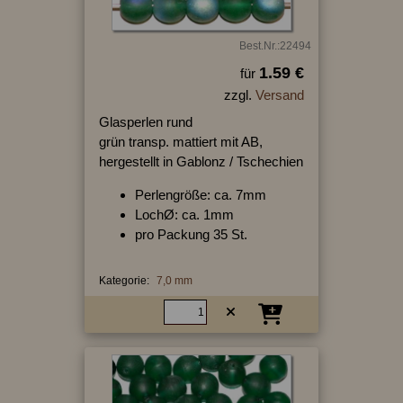
Best.Nr.:22494
1.59 €
für
zzgl.
Versand
Glasperlen rund
grün transp. mattiert mit AB,
hergestellt in Gablonz / Tschechien
Perlengröße: ca. 7mm
LochØ: ca. 1mm
pro Packung 35 St.
Kategorie:
7,0 mm