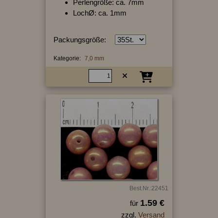
Perlengröße: ca. 7mm
LochØ: ca. 1mm
Packungsgröße:
Kategorie:
7,0 mm
Best.Nr.:22451
1.59 €
für
zzgl.
Versand