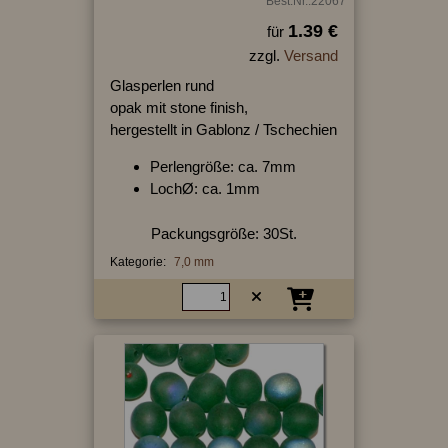
Best.Nr.:22067
1.39 €
für
zzgl.
Versand
Glasperlen rund
opak mit stone finish,
hergestellt in Gablonz / Tschechien
Perlengröße: ca. 7mm
LochØ: ca. 1mm
Packungsgröße: 30St.
Kategorie:
7,0 mm