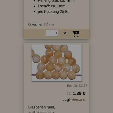
Perlengröße: ca. 7mm
LochØ: ca. 1mm
pro Packung 25 St.
Kategorie:
7,0 mm
Best.Nr.:22137
1.39 €
für
zzgl.
Versand
Glasperlen rund,
weiß beige opak,