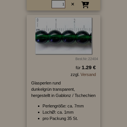
Best.Nr.:22404
1.29 €
für
zzgl.
Versand
Glasperlen rund
dunkelgrün transparent,
hergestellt in Gablonz / Tschechien
Perlengröße: ca. 7mm
LochØ: ca. 1mm
pro Packung 35 St.