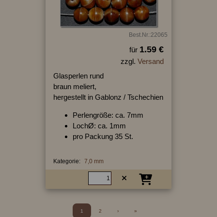
Best.Nr.:22065
1.59 €
für
zzgl.
Versand
Glasperlen rund
braun meliert,
hergestellt in Gablonz / Tschechien
Perlengröße: ca. 7mm
LochØ: ca. 1mm
pro Packung 35 St.
Kategorie:
7,0 mm
1
2
›
»