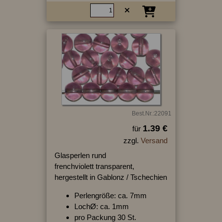
Best.Nr.:22091
1.39 €
für
zzgl.
Versand
Glasperlen rund
frenchviolett transparent,
hergestellt in Gablonz / Tschechien
Perlengröße: ca. 7mm
LochØ: ca. 1mm
pro Packung 30 St.