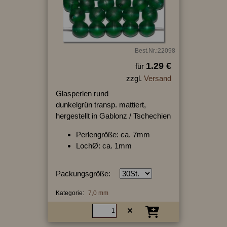
Best.Nr.:22098
1.29 €
für
zzgl.
Versand
Glasperlen rund
dunkelgrün transp. mattiert,
hergestellt in Gablonz / Tschechien
Perlengröße: ca. 7mm
LochØ: ca. 1mm
Packungsgröße:
Kategorie:
7,0 mm