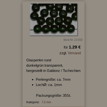
Best.Nr.:22300
1.29 €
für
zzgl.
Versand
Glasperlen rund
dunkelgrün transparent,
hergestellt in Gablonz / Tschechien
Perlengröße: ca. 7mm
LochØ: ca. 1mm
Packungsgröße: 35St.
Kategorie:
7,0 mm