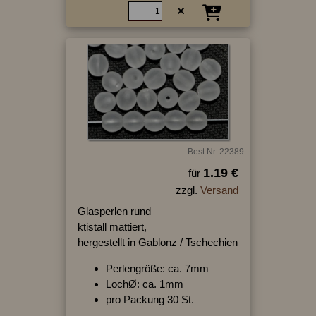
Best.Nr.:22389
1.19 €
für
zzgl.
Versand
Glasperlen rund
ktistall mattiert,
hergestellt in Gablonz / Tschechien
Perlengröße: ca. 7mm
LochØ: ca. 1mm
pro Packung 30 St.