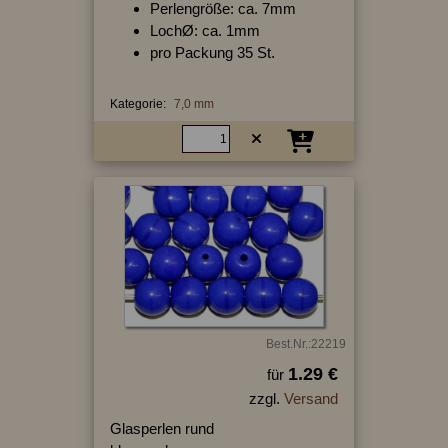
Perlengröße: ca. 7mm
LochØ: ca. 1mm
pro Packung 35 St.
Kategorie:
7,0 mm
Best.Nr.:22219
1.29 €
für
zzgl.
Versand
Glasperlen rund