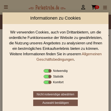


0
Informationen zu Cookies
Material/Glassorte
Sorte/Form
Farbe
Veredelung
Größen
Lochdurchmesser
Wir verwenden Cookies, auch von Drittanbietern, um die
ordentliche Funktionsweise der Website zu gewährleisten,
Perlen Shop für gedrückte Perlen runde 7,0 mm
die Nutzung unseres Angebotes zu analysieren und Ihnen
In unserem Perlen Shop finden sie zahlreich gedrückte Perlen
ein bestmögliches Einkaufserlebnis bieten zu können.
runde 7,0 mm und viele weiter Glasperlen.
Weitere Informationen finden Sie in unserern
Allgemeinen
Geschäftsbedingungen
.
Notwendig
Sie befinden sich in folgender Kategorie:
Statistik
gedrückte Perlen
|
runde Perlen
|
7,0 mm
Komfort
Nicht notwendige abwählen
1
2
›
»
Auswahl bestätigen