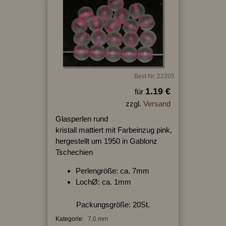
Best.Nr.:22205
1.19 €
für
zzgl.
Versand
Glasperlen rund
kristall mattiert mit Farbeinzug pink,
hergestellt um 1950 in Gablonz
Tschechien
Perlengröße: ca. 7mm
LochØ: ca. 1mm
Packungsgröße: 20St.
Kategorie:
7,0 mm