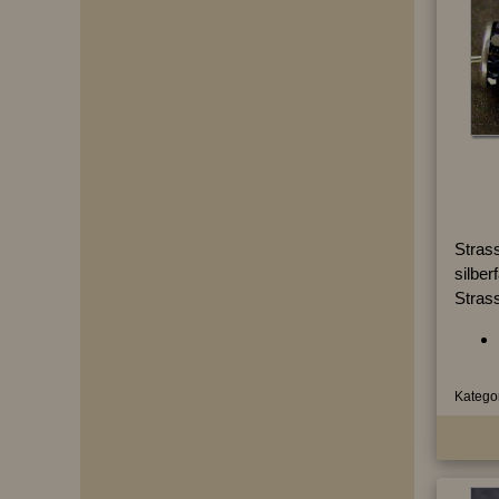
Strass
silber
Stras
Kategor