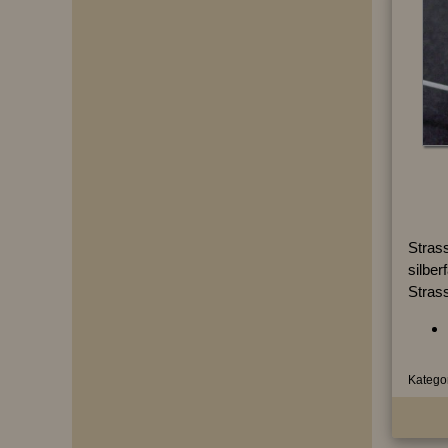
Strass
silber
Strass
Kategor