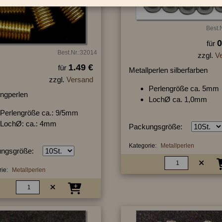
Best.
0
für
Best.Nr.:32014
zzgl.
V
1.49 €
für
Metallperlen silberfarben
zzgl.
Versand
Perlengröße ca. 5mm
ngperlen
LochØ ca. 1,0mm
Perlengröße ca.: 9/5mm
LochØ: ca.: 4mm
Packungsgröße:
Kategorie:
Metallperlen
ngsgröße:
ie:
Metallperlen