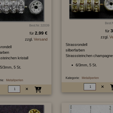
Best.
Best.Nr.:32039
3
für
2.99 €
für
zzgl.
V
zzgl.
Versand
Strassrondell
rondell
silberfarben
farben
Strasssteinchen champagne
steinchen kristall
6/3mm, 5 St.
5/3mm, 5 St.
Kategorie:
Metallperlen
ie:
Metallperlen