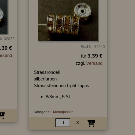
Nr.:32022
Best.Nr.:32040
.39 €
ersand
3.39 €
für
zzgl.
Versand
Strassrondell
silberfarben
Strasssteinchen Light Topas
8/3mm, 5 St
Kategorie:
Metallperlen