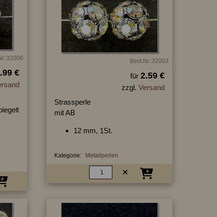
Nr.:32006
Best.Nr.:32003
.99 €
2.59 €
für
ersand
zzgl.
Versand
Strassperle
piegelt
mit AB
12 mm, 1St.
Kategorie:
Metallperlen