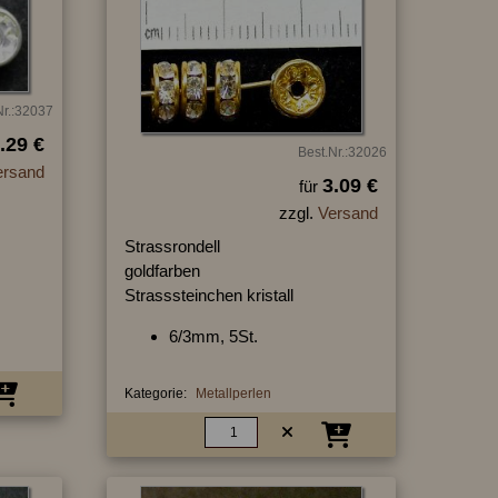
Nr.:32037
.29 €
Best.Nr.:32026
ersand
3.09 €
für
zzgl.
Versand
Strassrondell
goldfarben
Strasssteinchen kristall
6/3mm, 5St.
Kategorie:
Metallperlen