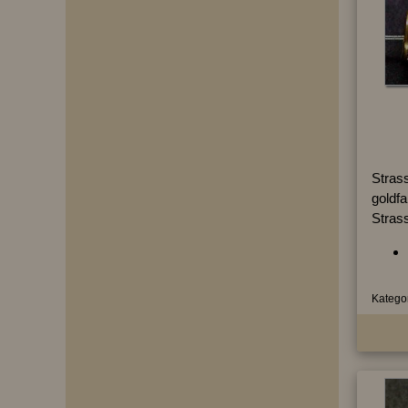
Strass
goldf
Strass
Kategor