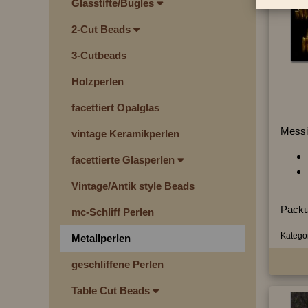
Glasstifte/Bugles
2-Cut Beads
3-Cutbeads
Holzperlen
facettiert Opalglas
Messi
vintage Keramikperlen
facettierte Glasperlen
Vintage/Antik style Beads
Packu
mc-Schliff Perlen
Kategor
Metallperlen
geschliffene Perlen
Table Cut Beads