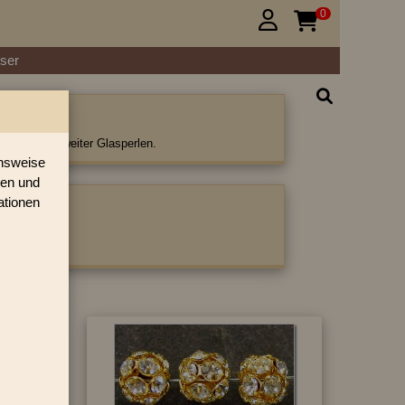
0


ser
rlen
n und viele weiter Glasperlen.
onsweise
ren und
ationen
ategorie: