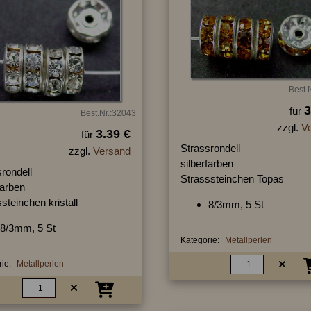
Best.
3
für
Best.Nr.:32043
zzgl.
V
3.39 €
für
Strassrondell
zzgl.
Versand
silberfarben
rondell
Strasssteinchen Topas
farben
steinchen kristall
8/3mm, 5 St
8/3mm, 5 St
Kategorie:
Metallperlen
ie:
Metallperlen