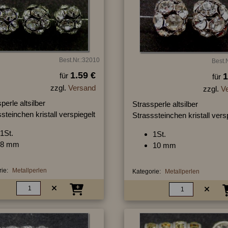
Best.Nr.:32010
Best.
1.59 €
für
1
für
zzgl.
Versand
zzgl.
V
perle altsilber
Strassperle altsilber
steinchen kristall verspiegelt
Strasssteinchen kristall vers
1St.
1St.
8 mm
10 mm
ie:
Metallperlen
Kategorie:
Metallperlen