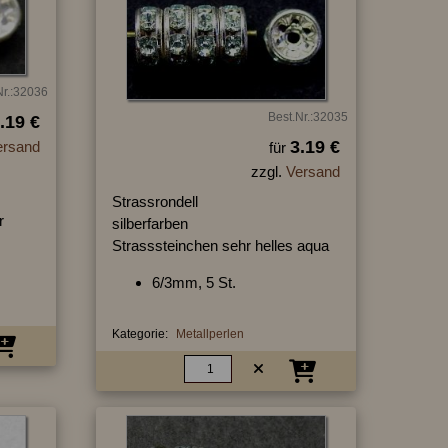
Nr.:32036
Best.Nr.:32035
.19 €
3.19 €
ersand
für
zzgl.
Versand
Strassrondell
r
silberfarben
Strasssteinchen sehr helles aqua
6/3mm, 5 St.
Kategorie:
Metallperlen