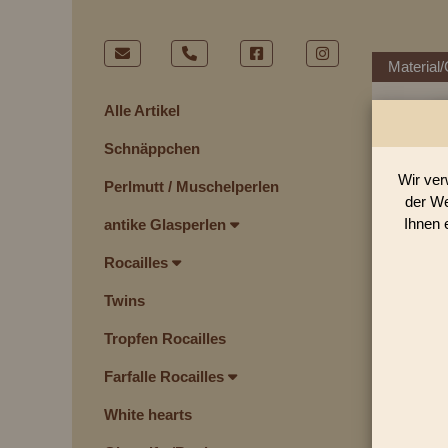
Material/
Alle Artikel
Schnäppchen
Wir ver
Perlmutt / Muschelperlen
der We
Ihnen 
antike Glasperlen
Rocailles
Twins
Tropfen Rocailles
Farfalle Rocailles
White hearts