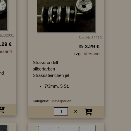
Nr.:32031
Best.Nr.:32015
.29 €
3.29 €
für
ersand
zzgl.
Versand
Strassrondell
silberfarben
nd
Strasssteinchen jet
7/3mm, 5 St.
Kategorie:
Metallperlen