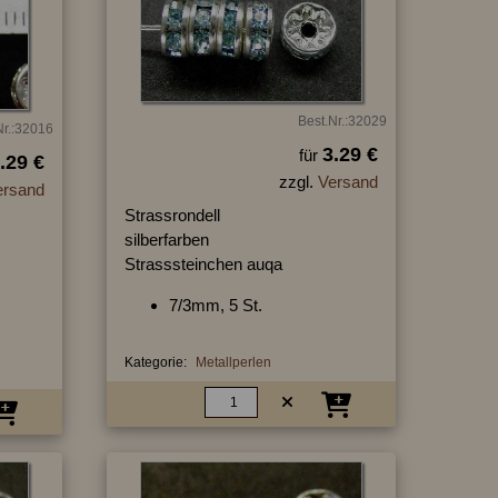
Best.Nr.:32029
Nr.:32016
3.29 €
für
.29 €
zzgl.
Versand
ersand
Strassrondell
silberfarben
Strasssteinchen auqa
7/3mm, 5 St.
Kategorie:
Metallperlen