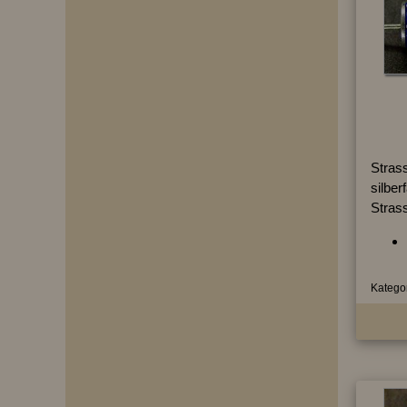
Strass
silber
Stras
Kategor