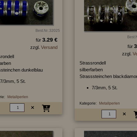
Best.Nr.:32025
Best.
3.29 €
für
3
für
zzgl.
Versand
zzgl.
V
rondell
Strassrondell
farben
silberfarben
ssteinchen dunkelblau
Strasssteinchen blackdiamo
7/3mm, 5 St.
7/3mm, 5 St.
ie:
Metallperlen
Kategorie:
Metallperlen