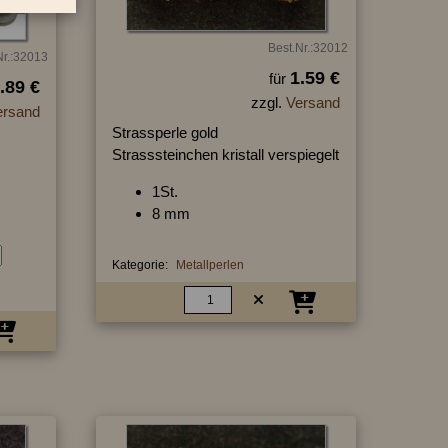
Best.Nr.:32012
Nr.:32013
1.59 €
für
.89 €
zzgl.
Versand
ersand
Strassperle gold
Strasssteinchen kristall verspiegelt
1St.
8 mm
Kategorie:
Metallperlen