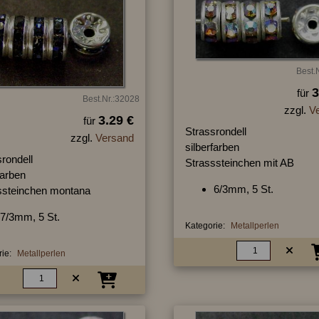
Best.
3
für
Best.Nr.:32028
zzgl.
V
3.29 €
für
Strassrondell
zzgl.
Versand
silberfarben
rondell
Strasssteinchen mit AB
farben
6/3mm, 5 St.
ssteinchen montana
7/3mm, 5 St.
Kategorie:
Metallperlen
ie:
Metallperlen