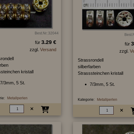
Best.Nr.:32044
Best.
3.29 €
für
3
für
zzgl.
Versand
zzgl.
V
rondell
Strassrondell
arben
silberfarben
steinchen kristall
Strasssteinchen kristall
7/3mm, 5 St.
7/3mm, 5 St.
ie:
Metallperlen
Kategorie:
Metallperlen