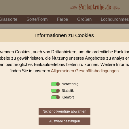
Glassorte
Sorte/Form
Farbe
Größen
Lochdurchmes
Informationen zu Cookies
Perlen Shop für Metallpe
In unserem Perlen Shop finden sie zahlreich Metallperle
wenden Cookies, auch von Drittanbietern, um die ordentliche Funkti
bsite zu gewährleisten, die Nutzung unseres Angebotes zu analysie
ein bestmögliches Einkaufserlebnis bieten zu können. Weitere Inform
Sie befinden sich in folgender K
finden Sie in unserern
Allgemeinen Geschäftsbedingungen
.
Metallperlen
Notwendig
Statistik
Komfort
Nicht notwendige abwählen
Auswahl bestätigen